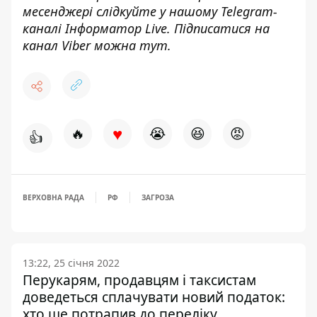
месенджері слідкуйте у нашому Telegram-
каналі
Інформатор Live
. Підписатися на
канал Viber можна
тут
.
♥
🔥
😭
😆
😡
👍
ВЕРХОВНА РАДА
РФ
ЗАГРОЗА
13:22, 25 січня 2022
Перукарям, продавцям і таксистам
доведеться сплачувати новий податок:
хто ще потрапив до переліку