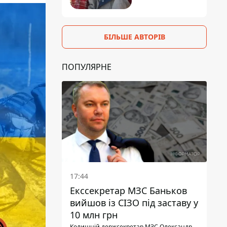
БІЛЬШЕ АВТОРІВ
ПОПУЛЯРНЕ
17:44
Екссекретар МЗС Баньков
вийшов із СІЗО під заставу у
10 млн грн
Колишній держсекретар МЗС Олександр