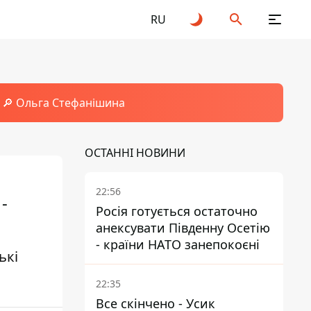
RU
🔎 Ольга Стефанішина
ОСТАННІ НОВИНИ
22:56
-
Росія готується остаточно
анексувати Південну Осетію
- країни НАТО занепокоєні
ькі
22:35
Все скінчено - Усик