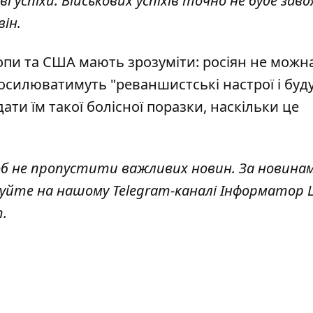
і успіхи. Військових успіхів точно не буде зав
ін.
опи та США мають зрозуміти: росіян не можн
осилюватимуть "реваншистські настрої і буд
ти їм такої болісної ​​поразки, наскільки це
об не пропустити важливих новин. За новина
куйте на нашому Telegram-каналі
Інформатор L
т
.