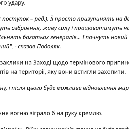
го удару.
х поступок – ред.). Її просто призупинять на д
уть озброєння, живу силу і працюватимуть н
льнять багатьох генералів... І почнуть новий
й", - сказав Подоляк.
 заклики на Заході щодо термінового припи
тів на території, яку вони встигли захопити.
їну, і після цього буде можливе відновлення ми
ня вогню зіграло б на руку кремлю.