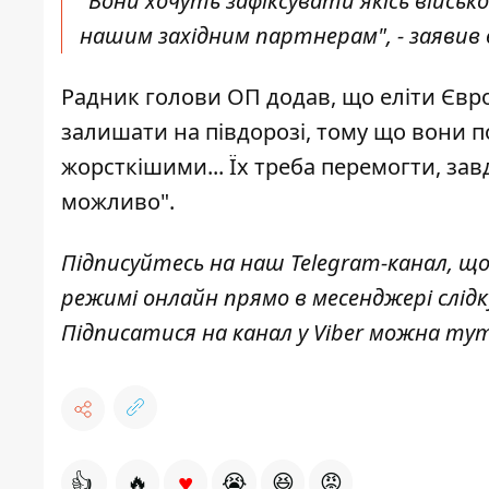
"Вони хочуть зафіксувати якісь військов
нашим західним партнерам", - заявив в
Радник голови ОП додав, що еліти Євр
залишати на півдорозі, тому що вони п
жорсткішими... Їх треба перемогти, завда
можливо".
Підписуйтесь на наш
Telegram-канал
, щ
режимі онлайн прямо в месенджері слід
Підписатися на канал у Viber можна
ту
♥
👍
🔥
😭
😆
😡