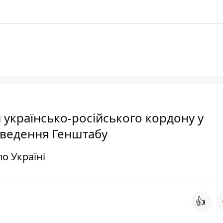
 українсько-російського кордону у
 зведення Генштабу
о Україні
👍