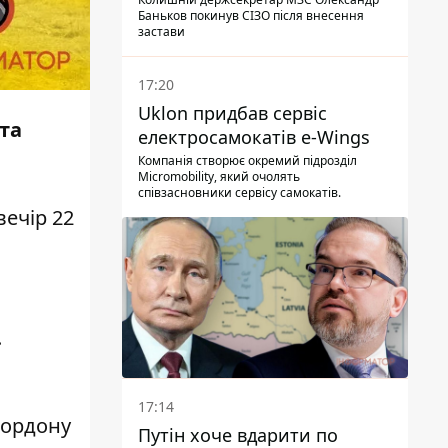
Баньков покинув СІЗО після внесення
застави
17:20
Uklon придбав сервіс
 та
електросамокатів e-Wings
Компанія створює окремий підрозділ
Micromobility, який очолять
співзасновники сервісу самокатів.
вечір 22
.
17:14
кордону
Путін хоче вдарити по