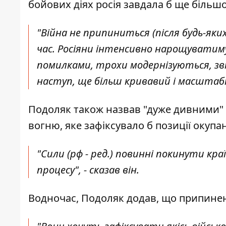
бойових діях росія завдала б ще більшо
"Війна не припиниться (після будь-яки
час. Росіяни інтенсивно нарощуватим
помилками, трохи модернізуються, зві
наступ, ще більш кривавий і масштабни
Подоляк також назвав "дуже дивними"
вогню, яке зафіксувало б позиції окупан
"Сили (рф - ред.) повинні покинути кра
процесу", - сказав він.
Водночас, Подоляк додав, що припинен