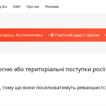
-Біз
Лайт
Про нас
Реклама
аторськ, Костянтинівка
🔴 Ракетний удар 5 серпня
ню або територіальні поступки росії 
і, тому що вони посилюватимуть реваншистс