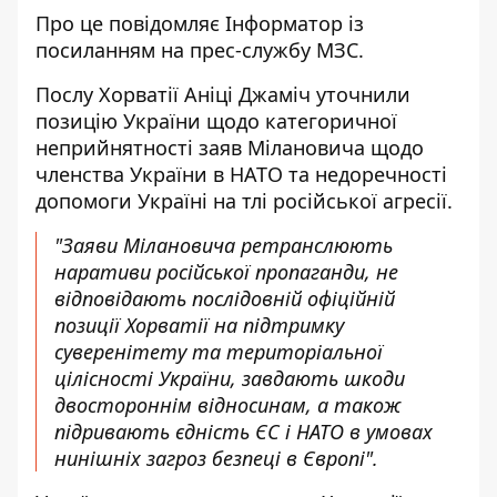
Про це повідомляє
Інформатор
із
посиланням на прес-службу
МЗС
.
Послу Хорватії Аніцi Джаміч уточнили
позицію України щодо категоричної
неприйнятності заяв Мілановича щодо
членства України в НАТО та недоречності
допомоги Україні на тлі російської агресії.
"Заяви Мілановича ретранслюють
наративи російської пропаганди, не
відповідають послідовній офіційній
позиції Хорватії на підтримку
суверенітету та територіальної
цілісності України, завдають шкоди
двостороннім відносинам, а також
підривають єдність ЄС і НАТО в умовах
нинішніх загроз безпеці в Європі".