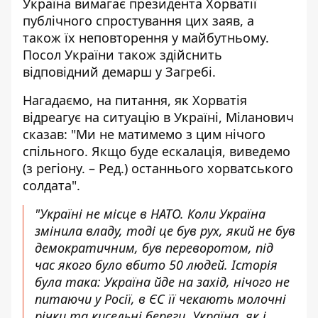
Україна вимагає президента Хорватії
публічного спростування цих заяв, а
також їх неповторення у майбутньому.
Посол України також здійснить
відповідний демарш у Загребі.
Нагадаємо, на питання, як Хорватія
відреагує на ситуацію в Україні, Міланович
сказав: "Ми не матимемо з цим нічого
спільного. Якщо буде ескалація, виведемо
(з регіону. – Ред.) останнього хорватського
солдата".
"Україні не місце в НАТО. Коли Україна
змінила владу, тоді це був рух, який не був
демократичним, був переворотом, під
час якого було вбито 50 людей. Історія
була така: Україна йде на захід, нічого не
питаючи у Росії, в ЄС її чекають молочні
річки та кисельні береги. Україна, як і