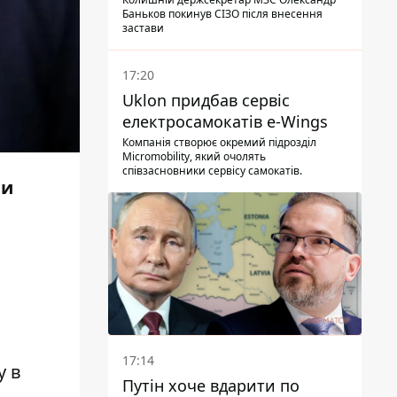
Баньков покинув СІЗО після внесення
застави
17:20
Uklon придбав сервіс
електросамокатів e-Wings
Компанія створює окремий підрозділ
Micromobility, який очолять
співзасновники сервісу самокатів.
ни
17:14
у в
Путін хоче вдарити по