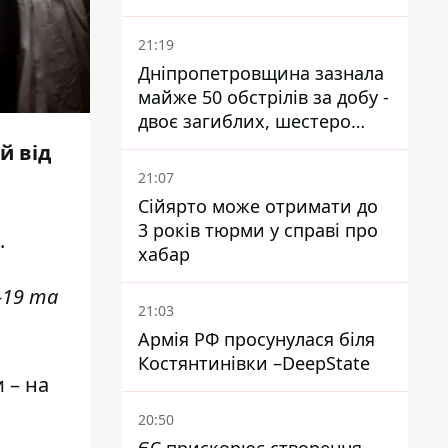
21:19
Дніпропетровщина зазнала
майже 50 обстрілів за добу -
двоє загиблих, шестеро
постраждалих
й від
21:07
Сійярто може отримати до
3 років тюрми у справі про
.
хабар
-19 та
21:03
Армія РФ просунулася біля
Костянтинівки –DeepState
и – на
20:50