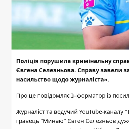
Поліція порушила кримінальну справ
Євгена Селезньова. Справу завели за
насильство щодо журналіста».
Про це повідомляє
Інформатор
із поси
Журналіст та ведучий YouTube-каналу "Т
гравець "Минаю" Євген Селезньов дуже