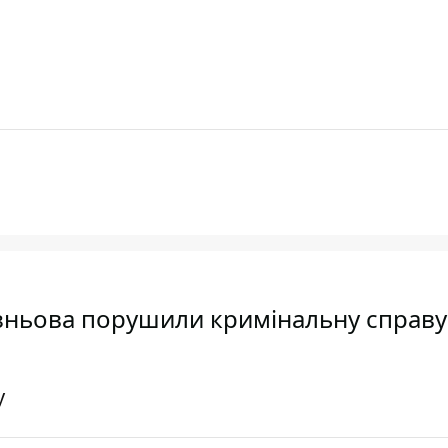
езньова порушили кримінальну справу
у