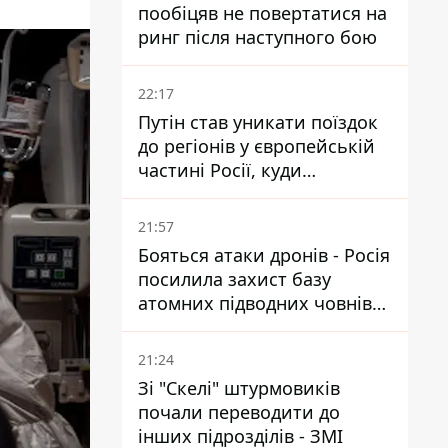
пообіцяв не повертатися на
ринг після наступного бою
22:17
Путін став уникати поїздок
до регіонів у європейській
частині Росії, куди
регулярно долітають дрони
21:57
Бояться атаки дронів - Росія
посилила захист базу
атомних підводних човнів
за 7400 км від України
21:24
Зі "Скелі" штурмовиків
почали переводити до
інших підрозділів - ЗМІ