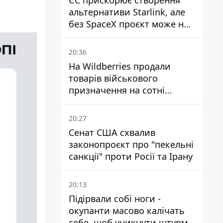
ЄС прискорює створення
альтернативи Starlink, але
без SpaceX проєкт може не
обійтися
20:36
На Wildberries продали
товарів військового
призначення на сотні
мільйонів, але удари ЗСУ
змінили ситуацію
20:27
Сенат США схвалив
законопроєкт про "пекельні
санкції" проти Росії та Ірану
20:13
Підірвали собі ноги -
окупанти масово калічать
себе, щоб уникнути штурмів