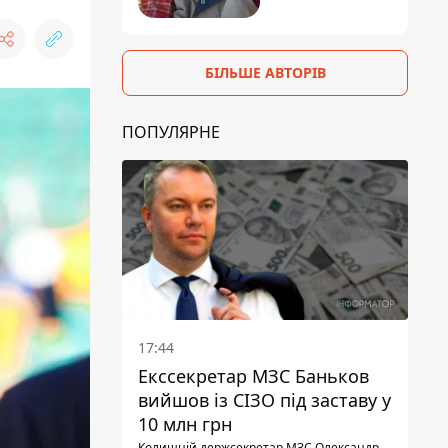
БІЛЬШЕ АВТОРІВ
ПОПУЛЯРНЕ
17:44
Екссекретар МЗС Баньков
вийшов із СІЗО під заставу у
10 млн грн
Колишній держсекретар МЗС Олександр