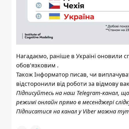
Нагадаємо, раніше в Україні оновили с
обов'язковим
.
Також
Інформатор
писав, чи
виплачуват
відсторонили від роботи
за відмову ва
Підписуйтесь на наш
Telegram-канал
, щ
режимі онлайн прямо в месенджері слід
Підписатися на канал у Viber можна
ту