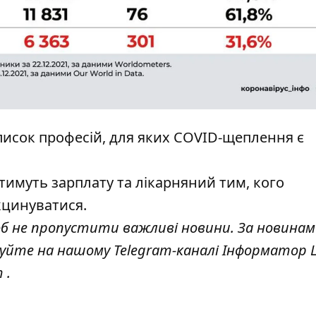
писок професій,
для яких COVID-щеплення є
имуть зарплату та лікарняний тим, кого
кцинуватися.
об не пропустити важливі новини. За новинам
куйте на нашому Telegram-каналі
Інформатор L
т
.