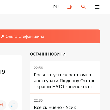
RU
🔎 Ольга Стефанішина
ОСТАННІ НОВИНИ
22:56
19
Росія готується остаточно
анексувати Південну Осетію
- країни НАТО занепокоєні
22:35
Все скінчено - Усик