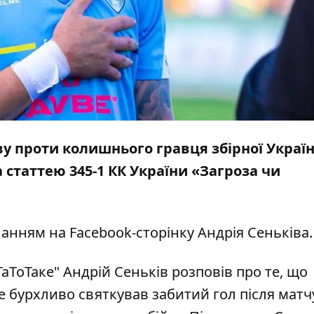
у проти колишнього гравця збірної Украї
 статтею 345-1 КК України «Загроза чи
ланням на
Facebook-сторінку Андрія Сеньківа
.
аТоТаке" Андрій Сеньків розповів про те, що
 бурхливо святкував забитий гол після матч