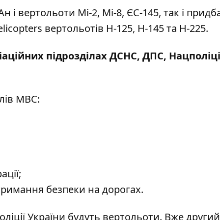
 і вертольоти Мі-2, Мі-8, ЄС-145, так і придба
icopters вертольотів Н-125, Н-145 та Н-225.
іаційних підрозділах ДСНС, ДПС, Нацполіці
лів МВС:
ації;
тримання безпеки на дорогах.
поліції України будуть вертольоти
. Вже други