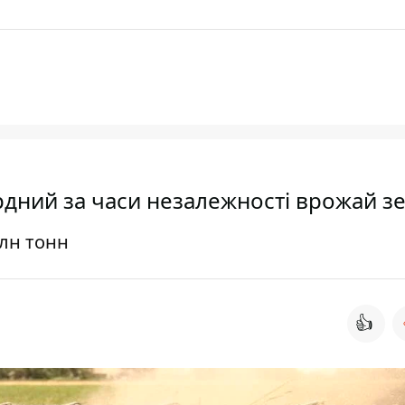
рдний за часи незалежності врожай з
млн тонн
👍