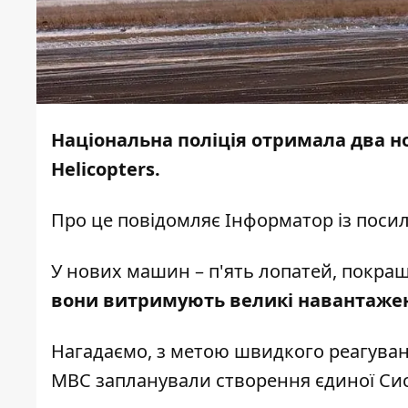
Національна поліція отримала два но
Helicopters.
Про це повідомляє
Інформатор
із поси
У нових машин – п'ять лопатей, покраще
вони витримують великі навантаже
Нагадаємо, з метою швидкого реагуванн
МВС запланували створення єдиної Сис