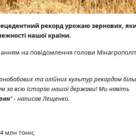
прецедентний рекорд урожаю зернових, як
лежності нашої країни.
ланням на
повідомлення
голови Мінагрополі
рнобобових та олійних культур рекордом біль
м за всю історію нашої держави! Ми навіть
тонн
" - написав Лещенко.
4 млн тонн;