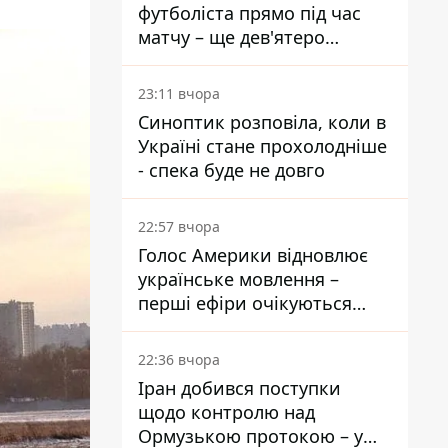
футболіста прямо під час
матчу – ще дев'ятеро
постраждали
23:11 вчора
Синоптик розповіла, коли в
Україні стане прохолодніше
- спека буде не довго
22:57 вчора
Голос Америки відновлює
українське мовлення –
перші ефіри очікуються
наступного тижня
22:36 вчора
Іран добився поступки
щодо контролю над
Ормузькою протокою – у