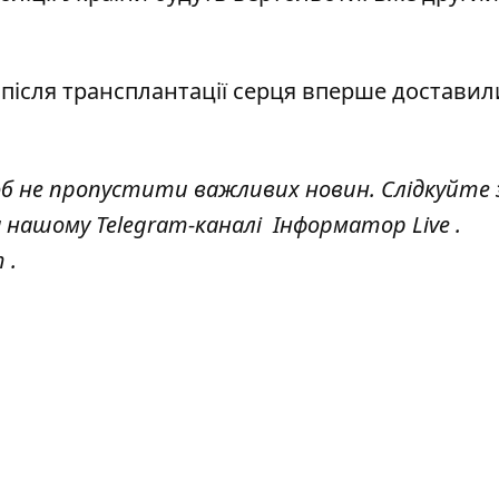
 після трансплантації серця вперше доставил
об не пропустити важливих новин. Слідкуйте 
а нашому Telegram-каналі
Інформатор Live
.
т
.