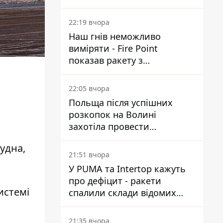
Reuters розкрили деталі
22:19 вчора
Наш гнів неможливо
виміряти - Fire Point
показав ракету з
загадковою позначкою 723
22:05 вчора
Польща після успішних
розкопок на Волині
захотіла провести
ексгумацію у нових місцях
удна,
21:51 вчора
У PUMA та Intertop кажуть
про дефіцит - ракети
истемі
спалили склади відомих
брендів
21:35 вчора