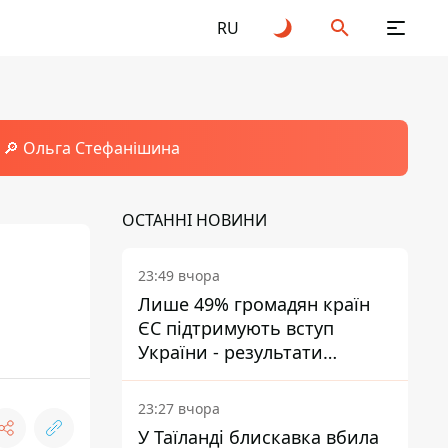
RU
🔎 Ольга Стефанішина
ОСТАННІ НОВИНИ
23:49 вчора
Лише 49% громадян країн
ЄС підтримують вступ
України - результати
опитування
23:27 вчора
У Таїланді блискавка вбила