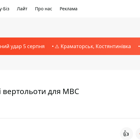
-Біз
Лайт
Про нас
Реклама
тний удар 5 серпня
⚠️ Краматорськ, Костянтинівка
і вертольоти для МВС
👍