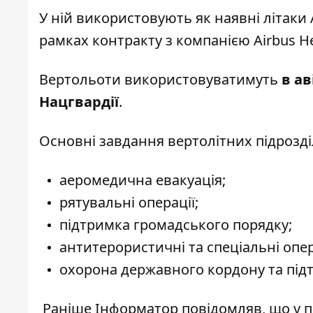
У ній використовують як наявні літаки Ан
рамках контракту з компанією Airbus Hel
Вертольоти використовуватимуть
в ав
Нацгвардії
.
Основні завдання вертолітних підрозді
аеромедична евакуація;
рятувальні операції;
підтримка громадського порядку;
антитерористичні та спеціальні опер
охорона державного кордону та під
Раніше І
нформатор
повідомляв, що
у 