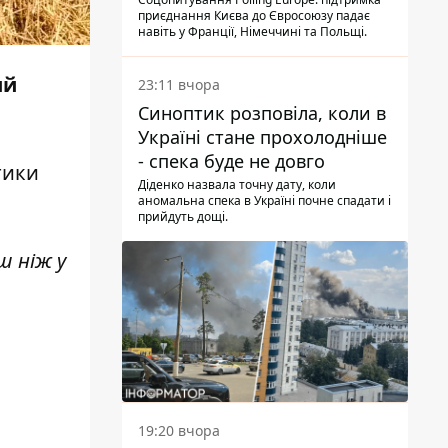
опитування
приєднання Києва до Євросоюзу падає
навіть у Франції, Німеччині та Польщі.
ий
23:11 вчора
Синоптик розповіла, коли в
Україні стане прохолодніше
- спека буде не довго
тики
Діденко назвала точну дату, коли
аномальна спека в Україні почне спадати і
прийдуть дощі.
ш ніж у
19:20 вчора