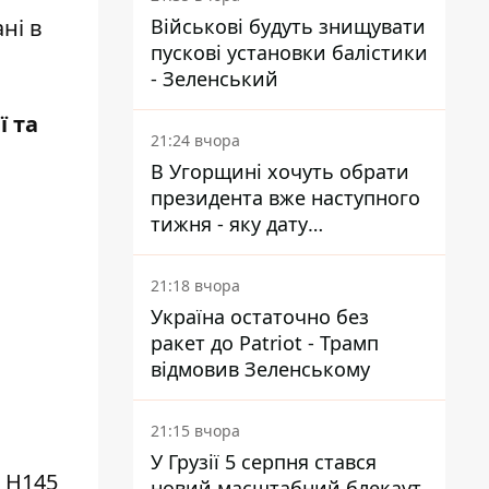
ні в
Військові будуть знищувати
пускові установки балістики
- Зеленський
ї та
21:24 вчора
В Угорщині хочуть обрати
президента вже наступного
тижня - яку дату
пропонують
21:18 вчора
Україна остаточно без
ракет до Patriot - Трамп
відмовив Зеленському
21:15 вчора
У Грузії 5 серпня стався
й Н145
новий масштабний блекаут