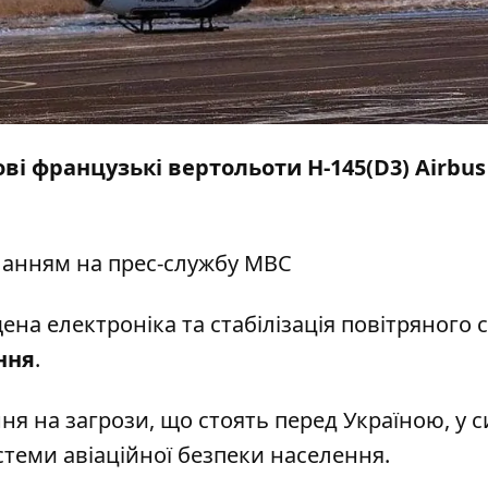
ві французькі вертольоти Н-145(D3) Airbus
ланням на
прес-службу
МВС
на електроніка та стабілізація повітряного с
ння
.
я на загрози, що стоять перед Україною, у с
теми авіаційної безпеки населення.