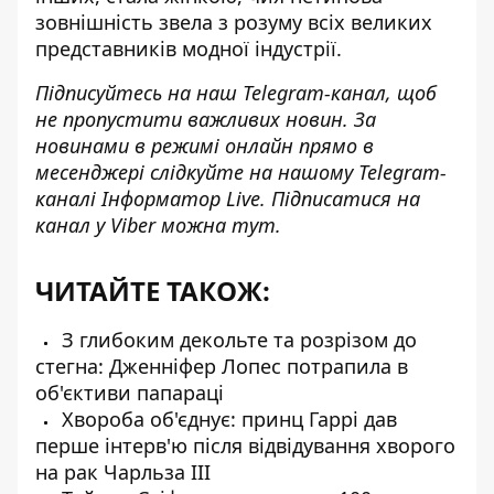
зовнішність звела з розуму всіх великих
представників модної індустрії.
Підписуйтесь на наш
Telegram-канал
, щоб
не пропустити важливих новин. За
новинами в режимі онлайн прямо в
месенджері слідкуйте на нашому Telegram-
каналі
Інформатор Live
. Підписатися на
канал у Viber можна
тут
.
ЧИТАЙТЕ ТАКОЖ:
З глибоким декольте та розрізом до
стегна: Дженніфер Лопес потрапила в
об'єктиви папараці
Хвороба об'єднує: принц Гаррі дав
перше інтерв'ю після відвідування хворого
на рак Чарльза III