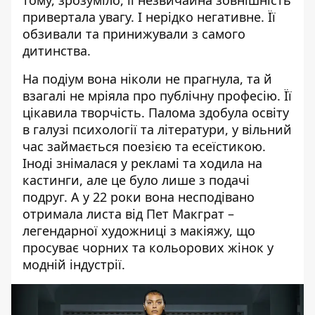
тому, зрозуміло, її незвичайна зовнішність
привертала увагу. І нерідко негативне. Її
обзивали та принижували з самого
дитинства.
На подіум вона ніколи не прагнула, та й
взагалі не мріяла про публічну професію. Її
цікавила творчість. Палома здобула освіту
в галузі психології та літератури, у вільний
час займається поезією та есеїстикою.
Іноді знімалася у рекламі та ходила на
кастинги, але це було лише з подачі
подруг. А у 22 роки вона несподівано
отримала листа від Пет Макграт –
легендарної художниці з макіяжу, що
просуває чорних та кольорових жінок у
модній індустрії.