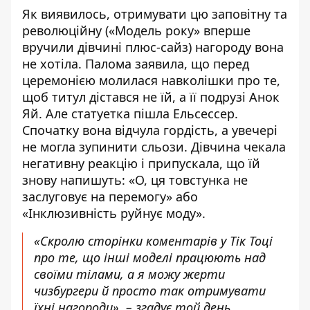
Як виявилось, отримувати цю заповітну та
революційну («Модель року» вперше
вручили дівчині плюс-сайз) нагороду вона
не хотіла. Палома заявила, що перед
церемонією молилася навколішки про те,
щоб титул дістався не їй, а її подрузі
Анок
Яй
. Але статуетка пішла Ельсессер.
Спочатку вона відчула гордість, а увечері
не могла зупинити сльози. Дівчина чекала
негативну реакцію і припускала, що їй
знову напишуть: «О, ця товстунка не
заслуговує на перемогу» або
«Інклюзивність руйнує моду».
«Скролю сторінки коментарів у Тік Тоці
про те, що інші моделі працюють над
своїми тілами, а я можу жерти
чизбургери й просто так отримувати
їхні нагороди», – згадує той день