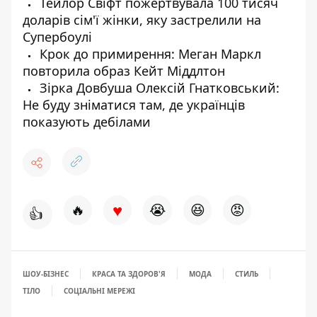
Тейлор Свіфт пожертвувала 100 тисяч
доларів сім'ї жінки, яку застрелили на
Супербоулі
Крок до примирення: Меган Маркл
повторила образ Кейт Міддлтон
Зірка Довбуша Олексій Гнатковський:
Не буду зніматися там, де українців
показують дебілами
♥
🔥
😭
😆
😡
👍
ШОУ-БІЗНЕС
КРАСА ТА ЗДОРОВ'Я
МОДА
СТИЛЬ
ТІЛО
СОЦІАЛЬНІ МЕРЕЖІ