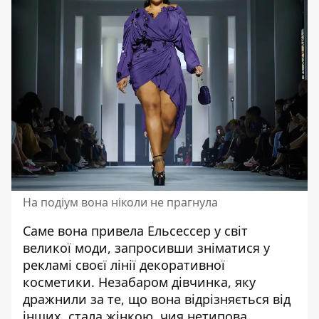
На подіум вона ніколи не прагнула
Саме вона привела Ельсессер у світ
великої моди, запросивши зніматися у
рекламі своєї лінії декоративної
косметики. Незабаром дівчинка, яку
дражнили за те, що вона відрізняється від
інших, стала жінкою, чия нетипова