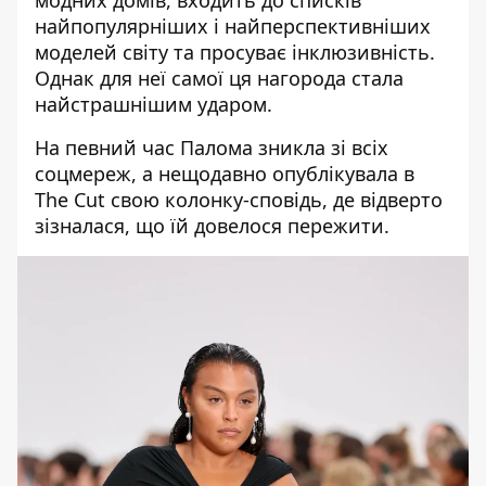
модних домів, входить до списків
найпопулярніших і найперспективніших
моделей світу та
просуває
інклюзивність.
Однак для неї самої ця нагорода стала
найстрашнішим ударом.
На певний час
Палома
зникла зі всіх
соцмереж, а нещодавно
опублікувала в
The Cut свою колонку-сповідь
, де відверто
зізналася,
що їй довелося пережити
.