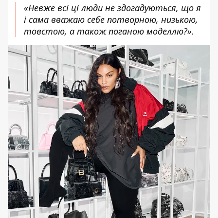
«Невже всі ці люди не здогадуються, що я
і сама вважаю себе потворною, низькою,
товстою, а також поганою моделлю?».