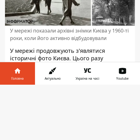
У мережі показали архівні знімки Києва у 1960-ті
роки, коли його активно відбудовували
У мережі продовжують з'являтися
історичні фото Києва
. Цього разу
показали світлини 1960-х років. Йдеться
про період, коли велася масова відбудова.
Головна
Актуально
Україна на часі
Youtube
Відповідні знімки оприлюднив
ресурс
Інформатор у
"Спрага
: в Києві цікаво". На кадрах можна
Завантажити
телефоні
👉
побачити станцію метро "Хрещатик",
"Арсенальну", вулиці з трамваєм та інші
гарні місця столиці.
"Київ 60-х років. Час масового
будівництва та надій на "щасливе світле