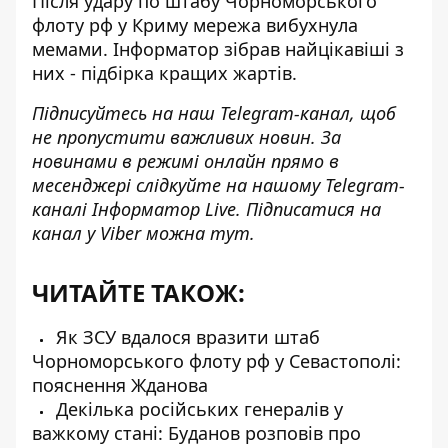
Після удару по штабу Чорноморського
флоту рф у Криму мережа вибухнула
мемами. Інформатор зібрав найцікавіші з
них -
підбірка кращих жартів
.
Підписуйтесь на наш
Telegram-канал
, щоб
не пропустити важливих новин. За
новинами в режимі онлайн прямо в
месенджері слідкуйте на нашому Telegram-
каналі
Інформатор Live
. Підписатися на
канал у Viber можна
тут
.
ЧИТАЙТЕ ТАКОЖ:
Як ЗСУ вдалося вразити штаб
Чорноморського флоту рф у Севастополі:
пояснення Жданова
Декілька російських генералів у
важкому стані: Буданов розповів про