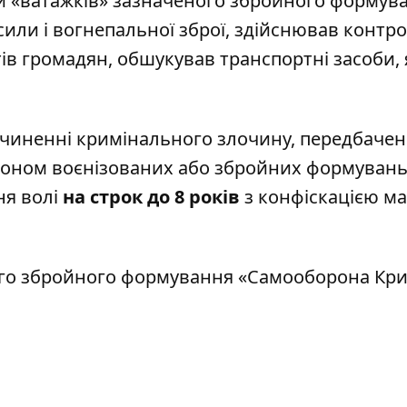
и «ватажків» зазначеного збройного формув
или і вогнепальної зброї, здійснював контр
в громадян, обшукував транспортні засоби, 
вчиненні кримінального злочину, передбачено
аконом воєнізованих або збройних формувань
ня волі
на строк до 8 років
з конфіскацією м
го збройного формування «Самооборона Кр