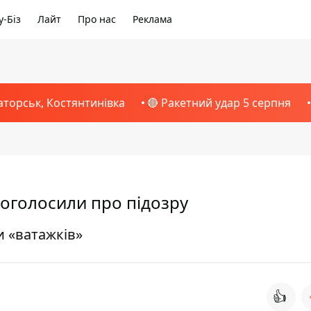
-Біз
Лайт
Про нас
Реклама
аторськ, Костянтинівка
🔴 Ракетний удар 5 серпня
оголосили про підозру
 «ватажків»
👍