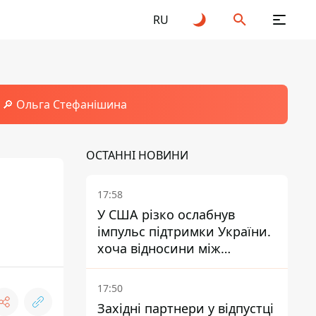
RU
🔎 Ольга Стефанішина
ОСТАННІ НОВИНИ
17:58
У США різко ослабнув
імпульс підтримки України.
хоча відносини між
Зеленським і Трампом
донедавна покращувалися -
17:50
The Atlantic
Західні партнери у відпустці