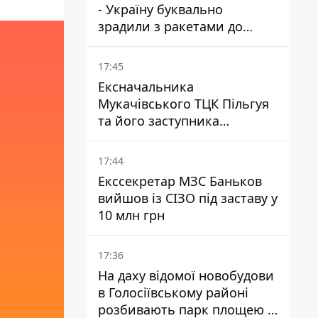
- Україну буквально
зрадили з ракетами до
Patriot - експерт Мусієнко
17:45
Ексначальника
Мукачівського ТЦК Пільгуя
та його заступника
відправили в СІЗО без
права застави – журналіст
17:44
Екссекретар МЗС Баньков
вийшов із СІЗО під заставу у
10 млн грн
17:36
На даху відомої новобудови
в Голосіївському районі
розбивають парк площею в