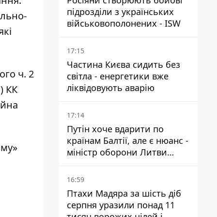
ання.
Росіяни створюють бойові
підрозділи з українських
ольно-
військовополонених - ISW
які
17:15
Частина Києва сидить без
го ч. 2
світла - енергетики вже
ліквідовують аварію
) КК
айна
17:14
Путін хоче вдарити по
країнам Балтії, але є нюанс -
иму»
міністр оборони Литви
зробив заяву
16:59
Птахи Мадяра за шість діб
серпня уразили понад 11
тисяч ворожих цілей і