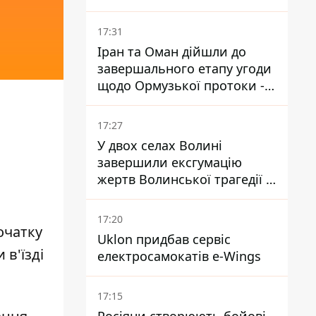
гектар
17:31
Іран та Оман дійшли до
завершального етапу угоди
щодо Ормузької протоки -
укладення залежить від
зняття блокади США
17:27
У двох селах Волині
завершили ексгумацію
жертв Волинської трагедії -
знайшли останки 54 поляків
17:20
очатку
Uklon придбав сервіс
в'їзді
електросамокатів e-Wings
17:15