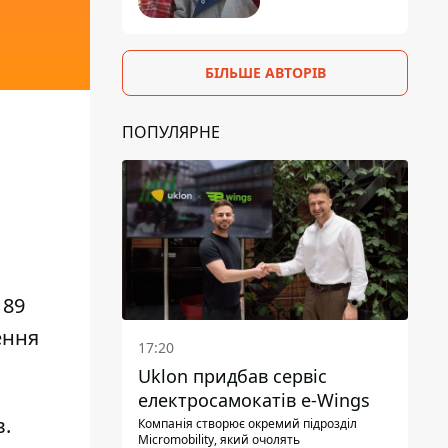
БІЛЬШЕ АВТОРІВ
ПОПУЛЯРНЕ
189
ення
17:20
Uklon придбав сервіс
електросамокатів e-Wings
в.
Компанія створює окремий підрозділ
Micromobility, який очолять