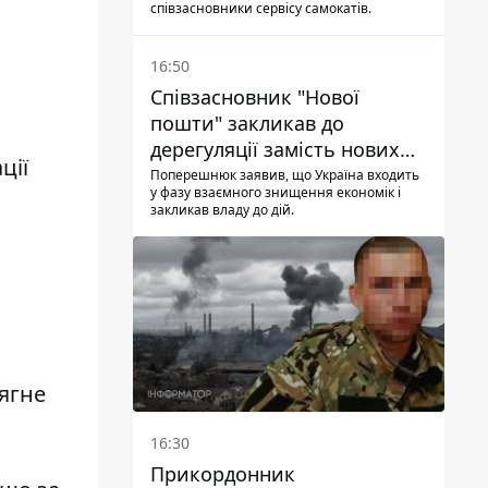
співзасновники сервісу самокатів.
16:50
Співзасновник "Нової
пошти" закликав до
дерегуляції замість нових
ції
податків - Гетманцев проти
Поперешнюк заявив, що Україна входить
у фазу взаємного знищення економік і
закликав владу до дій.
тягне
16:30
Прикордонник