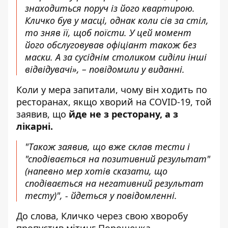
знаходиться поруч із його квартирою.
Кличко був у масці, однак коли сів за стіл,
то зняв її, щоб поїсти. У цей момент
його обслуговував офіціант також без
маски. А за сусіднім столиком сиділи інші
відвідувачі», – повідомили у виданні.
Коли у мера запитали, чому він ходить по
ресторанах, якщо хворий на COVID-19, той
заявив, що
йде не з ресторану, а з
лікарні.
"Також заявив, що вже склав тести і
"сподівається на позитивний результат"
(напевно мер хотів сказати, що
сподівається на негативний результат
тесту)", - йдеться у повідомленні.
До слова, Кличко через свою хворобу