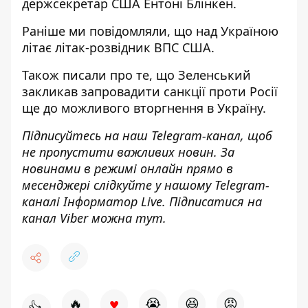
держсекретар США Ентоні Блінкен.
Раніше ми повідомляли, що
над Україною
літає літак-розвідник ВПС США
.
Також писали про те, що
Зеленський
закликав запровадити санкції проти Росії
ще до можливого вторгнення в Україну.
Підписуйтесь на наш
Telegram-канал
, щоб
не пропустити важливих новин. За
новинами в режимі онлайн прямо в
месенджері слідкуйте у нашому Telegram-
каналі
Інформатор Live
. Підписатися на
канал Viber можна
тут
.
♥
🔥
😭
😆
😡
👍