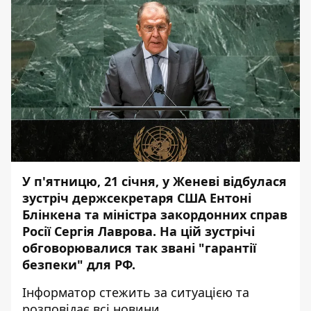
У п'ятницю, 21 січня, у Женеві відбулася
зустріч держсекретаря США Ентоні
Блінкена та міністра закордонних справ
Росії Сергія Лаврова. На цій зустрічі
обговорювалися так звані "гарантії
безпеки" для РФ.
Інформатор
стежить за ситуацією та
розповідає всі новини.