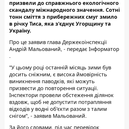
призвели до справжнього екологічного
скандалу міжнародного значення. Сотні
тонн сміття з прибережних смуг змило
в річку Тиса, яка з'єднує Угорщину та
Україну.
Про це
заявив
глава Держекоінспекції
Андрій Мальований, - передає
Інформатор
.
"У цьому році останній місяць зими був
досить сніжним, є висока ймовірність
виникнення паводків, які можуть
призвести до повторення ситуації.
Інспектори провели обстеження ділянок
вздовж, щоб не допустити потрапляння
відходів у водні об'єкти разом з талим
снігом", - заявив Мальований.
За його словами, під час перевірок