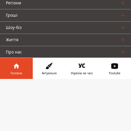
Регіони
Гроші
Шоу-біз
Життя
Про нас
Головна
Актуально
Україна на часі
Youtube
Інформатор у
Завантажити
телефоні
👉
Інформатор проекти
Столиця
Ваші фінанси
Авто
Geek
© 2016-2026 Informator