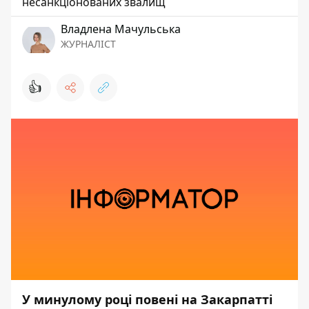
несанкціонованих звалищ
Владлена Мачульська
ЖУРНАЛІСТ
👍
У минулому році повені на Закарпатті