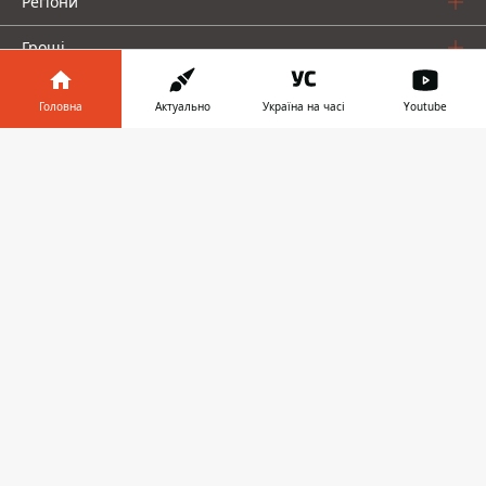
Регіони
Гроші
Шоу-біз
Головна
Актуально
Україна на часі
Youtube
Життя
Інформатор у
Завантажити
телефоні
👉
Про нас
Інформатор проекти
Столиця
Ваші фінанси
Авто
Geek
© 2016-2026 Informator