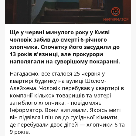
Ще у червні минулого року у Києві
чоловік забив до смерті 6-річного
хлопчика. Спочатку його засудили до
13 років в'язниці, але прокурори
наполягали на суворішому покаранні.
Нагадаємо
, все сталося 25 червня у
квартирі будинку на вулиці Шолом-
Алейхема. Чоловік перебував у квартирі в
компанії кількох товаришів та матері
загиблого хлопчика, - повідомляє
Інформатор
. Вони випивали. Якоїсь миті
він підвівся і пішов до сусідньої кімнати,
де перебували двоє дітей — хлопчики 6 та
9 років.