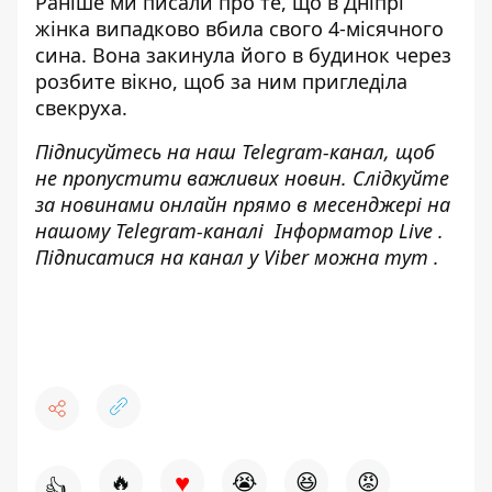
Раніше ми писали про те, що в Дніпрі
жінка випадково вбила свого 4-місячного
сина. Вона
закинула його в будинок через
розбите вікно
, щоб за ним пригледіла
свекруха.
Підписуйтесь на наш
Telegram-канал
, щоб
не пропустити важливих новин. Слідкуйте
за новинами онлайн прямо в месенджері на
нашому Telegram-каналі
Інформатор Live
.
Підписатися на канал у Viber можна
тут
.
♥
🔥
😭
😆
😡
👍