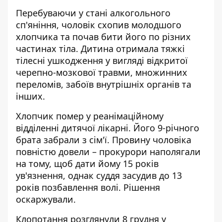
Перебуваючи у стані алкогольного
сп'яніння, чоловік схопив молодшого
хлопчика та почав бити його по різних
частинах тіла. Дитина отримала тяжкі
тілесні ушкодження у вигляді відкритої
черепно-мозкової травми, множинних
переломів, забоїв внутрішніх органів та
інших.
Хлопчик помер у реанімаційному
відділенні дитячої лікарні. Його 9-річного
брата забрали з сім'ї. Провину чоловіка
повністю довели – прокурори наполягали
на тому, щоб дати йому 15 років
ув'язнення, однак суддя засудив до 13
років позбавлення волі. Рішення
оскаржували.
Клопотання розглянули 8 грудня у