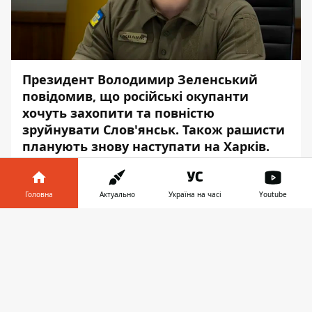
Президент Володимир Зеленський
повідомив, що російські окупанти
хочуть захопити та повністю
зруйнувати Слов'янськ. Також рашисти
планують знову наступати на Харків.
Як повідомляє
Інформатор
, про це
Зеленський
сказав
на відкритті Форуму
Головна
Актуально
Україна на часі
Youtube
глобальної політики Інституту
Інформатор у
міжнародних політичних досліджень.
Завантажити
телефоні
👉
"Наразі армія Росії намагається зібрати
сили, щоб знову атакувати Харків. Ми
його деокупували, цей регіон. А вони
хочуть знову і ми це бачимо. Хочуть