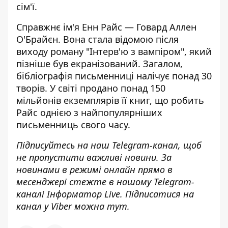
сім'ї.
Справжнє ім'я Енн Райс — Говард Аллен
О'Брайєн. Вона стала відомою після
виходу роману "Інтерв'ю з вампіром", який
пізніше був екранізований. Загалом,
бібліографія письменниці налічує понад 30
творів. У світі продано понад 150
мільйонів екземплярів її книг, що робить
Райс однією з найпопулярніших
письменниць свого часу.
Підписуйтесь на наш
Telegram-канал
, щоб
не пропустити важливі новини. За
новинами в режимі онлайн прямо в
месенджері стежте в нашому Telegram-
каналі
Інформатор Live
. Підписатися на
канал у Viber можна
тут.