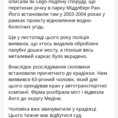
описали як Lego-подібну споруду, що
перетинає річку в парку Міддлбері-Ран.
Його встановили там у 2003-2004 роках у
рамках проекту відновлення водно-
болотних угідь.
Ще у листопаді цього року поліція
виявила, що хтось видалив оброблені
палубні дошки мосту, а пізніше весь
металевий каркас було вкрадено.
Внаслідок розслідування силовики
встановили причетного до крадіжки. Ним
виявився 63-річний чоловік, який для
цього орендував кран у автотранспортної
компанії. Фірма розібрала міст і відвезла
його до округу Медіна.
Чоловіка вже звинуватили у крадіжці.
Цього тижня має відбутися суд.