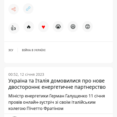
♥
🔥
😭
😆
😡
👍
ЗСУ
ВІЙНА В УКРАЇНІ
00:52, 12 січня 2023
Україна та Італія домовилися про нове
двостороннє енергетичне партнерство
Міністр енергетики Герман Галущенко 11 січня
провів онлайн-зустріч зі своїм італійським
колегою Пічетто Фратіном