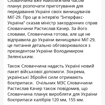
Словаччина вже найближчим часом
планує розпочати приготування для
передавання Україні своїх винищувачів
МіГ-29. Про це в
інтерв’ю
"Інтерфакс-
Україна" сказав міністр закордонних справ
Словаччини Растислав Качер. За його
словами, Словаччина готова, але ще не
відправила до України винищувачі МіГ-29,
це питання детально обговорювалося з
президентом України Володимиром
Зеленським.
Також Словаччина надасть Україні новий
пакет військової допомоги. Зокрема,
українські Збройні сили отримають
боєприпаси. Очільник МЗС Словаччини
Растислав Качер також повідомив, що
Словаччина планує виробляти для України
боєприпаси калібрів 120 мм, 155 мм.