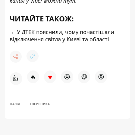
канал у Viber можна
тут
.
ЧИТАЙТЕ ТАКОЖ:
У ДТЕК пояснили, чому почастішали
відключення світла у Києві та області
♥
🔥
😭
😆
😡
👍
ІТАЛІЯ
ЕНЕРГЕТИКА