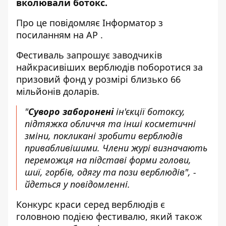
вколювали ботокс.
Про це повідомляє
Інформатор
з
посиланням на
АР
.
Фестиваль запрошує заводчиків
найкрасивіших верблюдів поборотися за
призовий фонд у розмірі близько 66
мільйонів доларів.
"
Суворо заборонені
ін'єкції ботоксу,
підтяжка обличчя та інші косметичні
зміни, покликані зробити верблюдів
привабливішими. Члени журі визначають
переможця на підставі форми голови,
шиї, горбів, одягу та пози верблюдів", -
йдеться у повідомленні.
Конкурс краси серед верблюдів є
головною подією фестивалю, який також