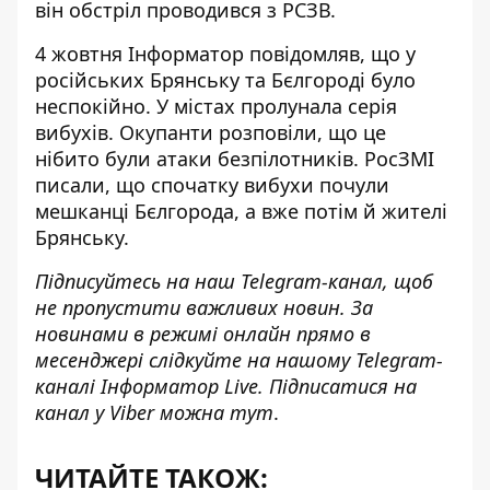
він обстріл проводився з РСЗВ.
4 жовтня Інформатор повідомляв, що у
російських
Брянську та Бєлгороді було
неспокійно.
У містах пролунала серія
вибухів. Окупанти розповіли, що це
нібито були атаки безпілотників. РосЗМІ
писали, що спочатку вибухи почули
мешканці Бєлгорода, а вже потім й жителі
Брянську.
Підписуйтесь на наш
Telegram-канал
, щоб
не пропустити важливих новин. За
новинами в режимі онлайн прямо в
месенджері слідкуйте на нашому Telegram-
каналі
Інформатор Live
. Підписатися на
канал у Viber можна
тут
.
ЧИТАЙТЕ ТАКОЖ: