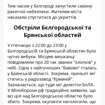
Тим часом у Бєлгороді запустили сирену
ракетної небезпеки. Жителям міста
наказали спуститися до укриттів.
Обстріли Бєлгородської та
Брянської областей
У п'ятницю з 22:00 до 23:00 у
Бєлгородській та Брянській областях
було
чутно вибухи
. Місцеві мешканці
повідомляли про 20 так званих "хлопків" у
небі. Одна з найгучніших "бавовн" сталась
у Брянській області. Зокрема, прильот міг
статись у радіозавод "Кремній".
Зазначається, що туди міг долетіти БпЛА.
У Міноборони рф традиційно заявили, що
всі цілі над Бєлгородською областю було
збито. Зокрема, окупанти наголосили, що