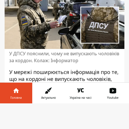
У ДПСУ пояснили, чому не випускають чоловіків
за кордон. Колаж: Інформатор
У мережі поширюється інформація про те,
що на кордоні не випускають чоловіків,
які мають право на виїзд. Речник
Держприкордонслужби Андрій Демченко
Головна
Актуально
Україна на часі
Youtube
пояснив ситуацію
. За його словами,
прикордонники вимагають довідку від
Інформатор у
Завантажити
ТЦК.
телефоні
👉
Про це він сказав у коментарі “24 каналу”.