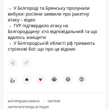
У Бєлгороді та Брянську пролунали
вибухи: росіяни заявили про ракетну
атаку – відео
ГУР підтвердило атаку на
Бєлгородщину: хто відповідальний та що
вдалось знищити
У Бєлгородській області рф тривають
стрілкові бої: що про це відомо
♥
🔥
😭
😆
😡
👍
БЄЛГОРОДСЬКА ОБЛАСТЬ
ОБСТРІЛИ
ОБСТРІЛ БЄЛГОРОДА 30 ГРУДНЯ