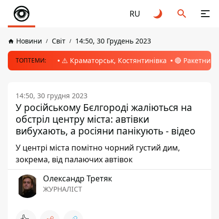
RU
Новини
Світ
14:50, 30 Грудень 2023
⚠️ Краматорськ, Костянтинівка
🔴 Ракетний 
ТОПТЕМИ:
14:50, 30 грудня 2023
У російському Бєлгороді жаліються на
обстріл центру міста: автівки
вибухають, а росіяни панікують - відео
У центрі міста помітно чорний густий дим,
зокрема, від палаючих автівок
Олександр Третяк
ЖУРНАЛІСТ