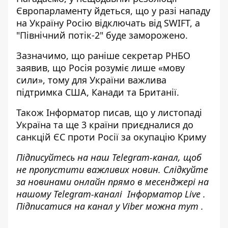
Європарламенту йдеться, що у разі нападу
на Україну
Росію відключать від SWIFT,
а
"Північний потік-2" буде заморожено.
Зазначимо, що раніше секретар РНБО
заявив, що
Росія розуміє лише «мову
сили»
, тому для України важлива
підтримка США, Канади та Британії.
Також Інформатор писав, що у листопаді
Україна та ще 3 країни
приєдналися до
санкцій ЄС проти Росії
за окупацію Криму
Підписуйтесь на наш
Telegram-канал
, щоб
не пропустити важливих новин. Слідкуйте
за новинами онлайн прямо в месенджері на
нашому Telegram-каналі
Інформатор Live
.
Підписатися на канал у Viber можна
тут
.