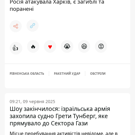
Росія атакувала Харків, є загиблі та
поранені
♥
🔥
😭
😆
😡
👍
РІВНЕНСЬКА ОБЛАСТЬ
РАКЕТНИЙ УДАР
ОБСТРІЛИ
09:21, 09 червня 2025
Шоу закінчилося: ізраїльська армія
захопила судно Грети Тунберг, яке
прямувало до Сектора Гази
Місце перебування активістів невідоме, але в