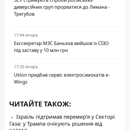
ЗСУ стримують спроби російських
диверсійних груп прорватися до Лимана -
Трегубов
17:44 вчора
Екссекретар МЗС Баньков вийшов із СІЗО
під заставу у 10 млн грн
17:20 вчора
Uklon придбав сервіс електросамокатів e-
Wings
ЧИТАЙТЕ ТАКОЖ:
Ізраїль підтримав перемир’я у Секторі
Газа: у Трампа очікують рішення від