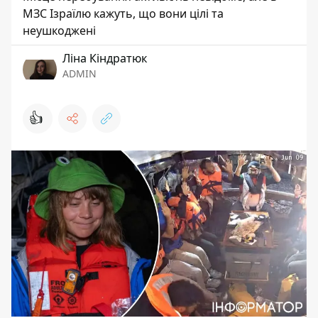
МЗС Ізраїлю кажуть, що вони цілі та
неушкоджені
Ліна Кіндратюк
ADMIN
👍