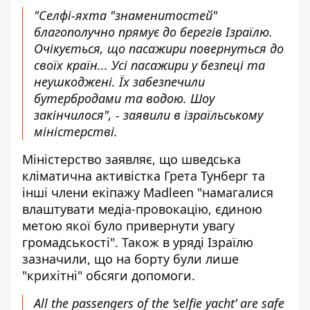
"Селфі-яхта "знаменитостей"
благополучно прямує до берегів Ізраїлю.
Очікується, що пасажири повернуться до
своїх країн... Усі пасажири у безпеці та
неушкоджені. Їх забезпечили
бутербродами та водою. Шоу
закінчилося", - заявили в ізраїльському
міністерстві.
Міністерство заявляє, що шведська
кліматична активістка Грета Тунберг та
інші члени екіпажу Madleen "намагалися
влаштувати медіа-провокацію, єдиною
метою якої було привернути увагу
громадськості". Також в уряді Ізраїлю
зазначили, що на борту були лише
"крихітні" обсяги допомоги.
All the passengers of the ‘selfie yacht’ are safe