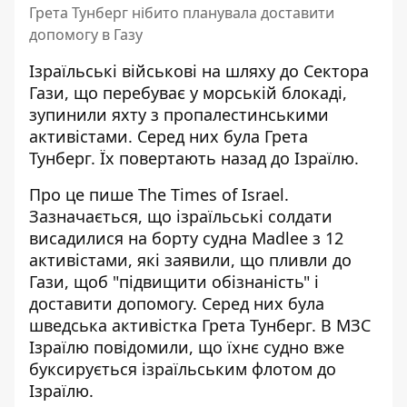
Грета Тунберг нібито планувала доставити
допомогу в Газу
Ізраїльські військові
на шляху до Сектора
Гази
, що перебуває у морській блокаді,
зупинили яхту з пропалестинськими
активістами. Серед них була Грета
Тунберг. Їх повертають назад до Ізраїлю.
Про це пише The Times of Israel.
Зазначається, що ізраїльські солдати
висадилися на борту судна Madlee
з 12
активістами, які заявили, що пливли до
Гази, щоб "підвищити обізнаність" і
доставити допомогу. Серед них була
шведська активістка Грета Тунберг. В МЗС
Ізраїлю повідомили, що їхнє судно вже
буксирується ізраїльським флотом до
Ізраїлю.