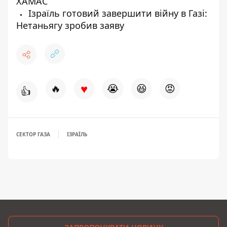
ХАМАС
Ізраїль готовий завершити війну в Газі:
Нетаньягу зробив заяву
♥
🔥
😭
😆
😡
👍
СЕКТОР ГАЗА
ІЗРАЇЛЬ