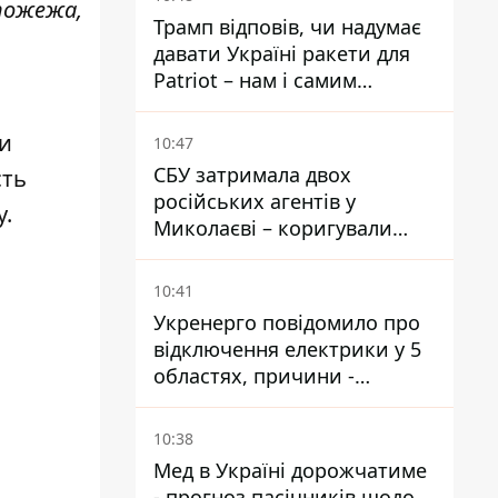
 пожежа,
хабарі
Трамп відповів, чи надумає
давати Україні ракети для
Patriot – нам і самим
потрібні
ки
10:47
СБУ затримала двох
сть
російських агентів у
у.
Миколаєві – коригували
удари по місту
10:41
Укренерго повідомило про
відключення електрики у 5
областях, причини -
обстріли та спека
10:38
Мед в Україні дорожчатиме
- прогноз пасічників щодо