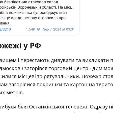
ожежі у РФ
явищем і перестають дивувати та викликати п
ідмосков'ї загорівся торговий центр
- дим мо
ушилися місцеві та рятувальники. Пожежа ста
ам загорілися покришки та картон на терито
х метрів.
вибухи біля Останкінської телевежі
. Одразу п