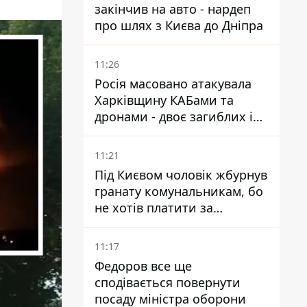
закінчив на авто - нардеп
про шлях з Києва до Дніпра
11:26
Росія масовано атакувала
Харківщину КАБами та
дронами - двоє загиблих і
19 поранених
11:21
Під Києвом чоловік жбурнув
гранату комунальникам, бо
не хотів платити за
квитанціями
11:17
Федоров все ще
сподівається повернути
посаду міністра оборони