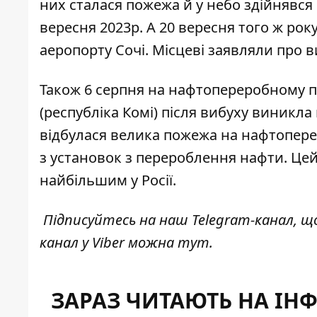
них сталася пожежа й у небо здійнявся 
вересня 2023р. А 20 вересня того ж рок
аеропорту Сочі. Місцеві заявляли про 
Також 6 серпня на нафтопереробному пі
(республіка Комі) після вибуху виникла
відбулася велика пожежа на
нафтопере
з установок з перероблення нафти. Цей
найбільшим у Росії.
Підписуйтесь на наш
Telegram-канал
, щ
канал у Viber можна
тут
.
ЗАРАЗ ЧИТАЮТЬ НА ІН