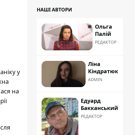
НАШІ АВТОРИ
Ольга
Палій
РЕДАКТОР
Ліна
Кіндратюк
аніку у
ADMIN
жна
лася на
рії
Едуард
Бакканський
РЕДАКТОР
ісля