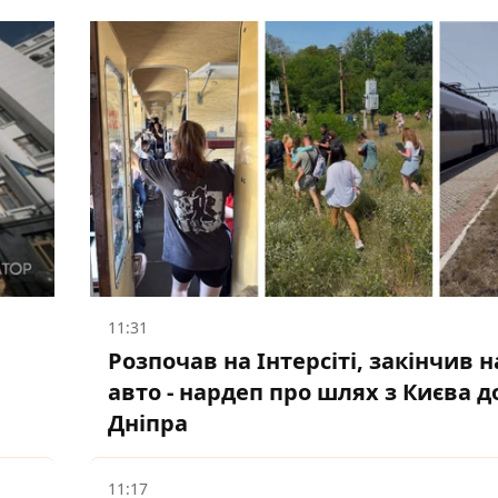
11:31
Розпочав на Інтерсіті, закінчив н
авто - нардеп про шлях з Києва д
Дніпра
11:17