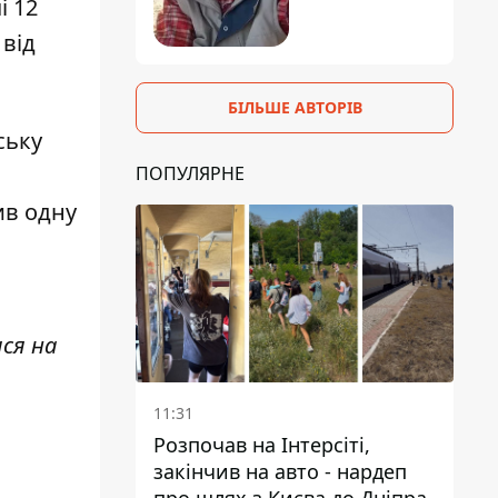
і 12
 від
БІЛЬШЕ АВТОРІВ
ську
ПОПУЛЯРНЕ
ив одну
ся на
11:31
Розпочав на Інтерсіті,
закінчив на авто - нардеп