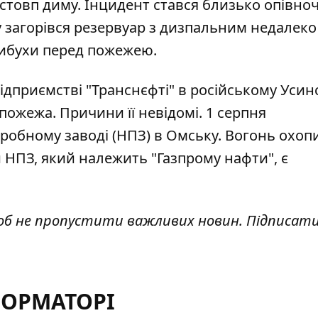
стовп диму. Інцидент стався близько опівноч
у
загорівся резервуар з дизпальним
недалеко
вибухи перед пожежею.
дприємстві "Транснєфті" в російському Усин
 пожежа. Причини її невідомі. 1 серпня
робному заводі (НПЗ) в Омську
. Вогонь охоп
 НПЗ, який належить "Газпрому нафти", є
об не пропустити важливих новин. Підписати
ФОРМАТОРІ