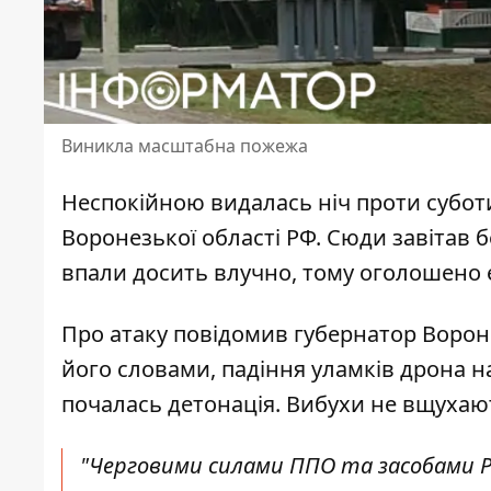
Виникла масштабна пожежа
Неспокійною видалась ніч проти субот
Воронезької області РФ.
Сюди завітав б
впали досить влучно, тому оголошено 
Про атаку повідомив губернатор Воронез
його словами, падіння уламків дрона н
почалась детонація. Вибухи не вщухаю
"Черговими силами ППО та засобами Р