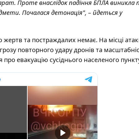
арат. Проте внаслідок падіння БПЛА виникла
дмети. Почалася детонація", – йдеться у
о жертв та постраждалих немає. На місці ата
грозу повторного удару дронів та масштабні
 про евакуацію сусіднього населеного пункт