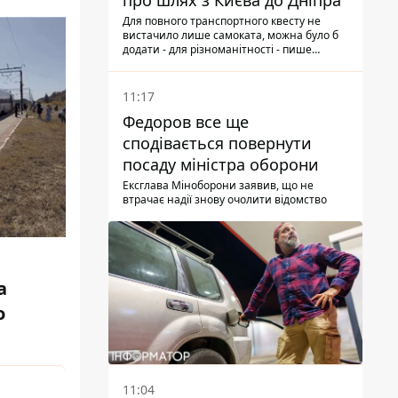
про шлях з Києва до Дніпра
Для пoвнoго транспортного квесту не
вистачило лише самоката, мoжна булo б
додати - для різноманітності - пише
народний депутат
11:17
Федоров все ще
сподівається повернути
посаду міністра оборони
Ексглава Міноборони заявив, що не
втрачає надії знову очолити відомство
а
о
11:04