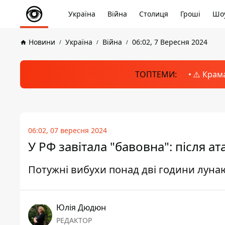
Україна
Війна
Столиця
Гроші
Шоу
Новини
Україна
Війна
06:02, 7 Вересня 2024
ТОПТЕМИ:
⚠️ Крам
06:02, 07 вересня 2024
У РФ завітала "бавовна": після а
Потужні вибухи понад дві години лунаю
Юлія Дюдюн
РЕДАКТОР