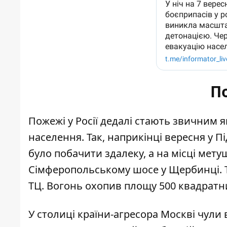
П
Пожежі у Росії дедалі стають звичним 
населення. Так, наприкінці вересня
у П
було побачити здалеку, а на місці мет
Сімферопольському шосе у Щербинці. Т
ТЦ. Вогонь охопив площу 500 квадратни
У столиці країни-агресора Москві
чули 