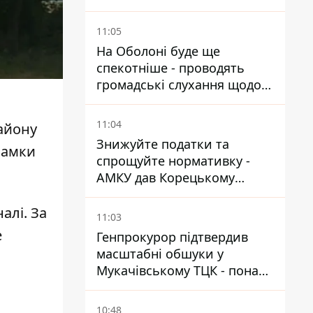
11:05
На Оболоні буде ще
спекотніше - проводять
громадські слухання щодо
храму УГКЦ на Північній
11:04
айону
Знижуйте податки та
ламки
спрощуйте нормативку -
АМКУ дав Корецькому
поради щодо зниження цін
на пальне
алі. За
11:03
е
Генпрокурор підтвердив
масштабні обшуки у
Мукачівському ТЦК - понад
1,5 тисячі списаних з
військового обліку за
10:48