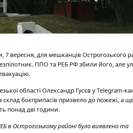
и, 7 вересня, для мешканців Острогозького р
езпілотник
. ППО та РЕБ РФ збили його, але у
евакуацію.
ької області Олександр Гусєв у Telegram-кан
а склад боєприпасів призвело до пожежі, а щ
ть понад дві години.
ЕБ в Острогозькому районі було виявлено та