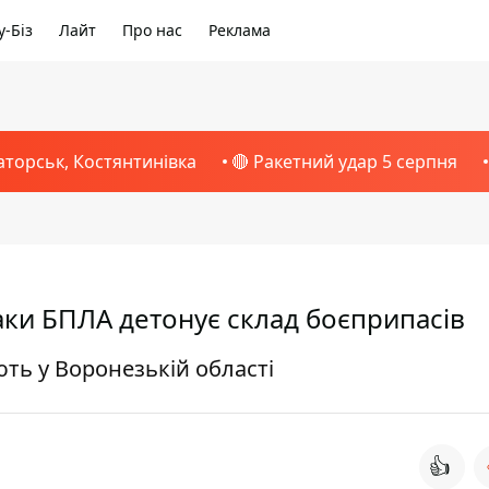
-Біз
Лайт
Про нас
Реклама
аторськ, Костянтинівка
🔴 Ракетний удар 5 серпня
таки БПЛА детонує склад боєприпасів
ть у Воронезькій області
👍