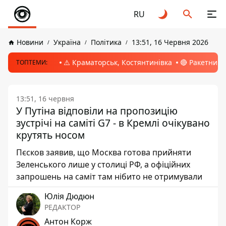
RU
Новини
Україна
Політика
13:51, 16 Червня 2026
⚠️ Краматорськ, Костянтинівка
🔴 Ракетний 
ТОПТЕМИ:
13:51, 16 червня
У Путіна відповіли на пропозицію
зустрічі на саміті G7 - в Кремлі очікувано
крутять носом
Пєсков заявив, що Москва готова прийняти
Зеленського лише у столиці РФ, а офіційних
запрошень на саміт там нібито не отримували
Юлія Дюдюн
РЕДАКТОР
Антон Корж