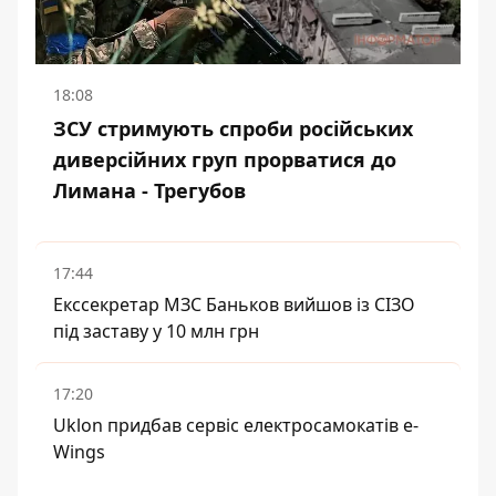
18:08
ЗСУ стримують спроби російських
диверсійних груп прорватися до
Лимана - Трегубов
17:44
Екссекретар МЗС Баньков вийшов із СІЗО
під заставу у 10 млн грн
17:20
Uklon придбав сервіс електросамокатів e-
Wings