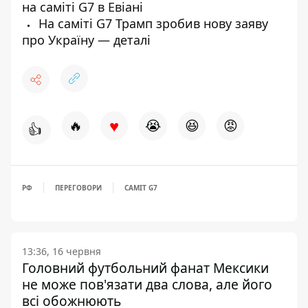
на саміті G7 в Евіані
На саміті G7 Трамп зробив нову заяву
про Україну — деталі
♥
🔥
😭
😆
😡
👍
РФ
ПЕРЕГОВОРИ
САМІТ G7
13:36, 16 червня
Головний футбольний фанат Мексики
не може пов'язати два слова, але його
всі обожнюють