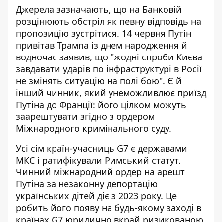
Джерела зазначають, що на Банковій
розцінюють обстріл як певну відповідь на
пропозицію зустрітися. 14 червня Путін
привітав Трампа із днем народження й
водночас заявив, що "жодні спроби Києва
завдавати ударів по інфраструктурі в Росії
не змінять ситуацію на полі бою". Є й
інший чинник, який унеможливлює приїзд
Путіна до Франції: його цілком можуть
заарештувати згідно з ордером
Міжнародного кримінального суду.
Усі сім країн-учасниць G7 є державами
МКС і ратифікували Римський статут.
Чинний міжнародний ордер на арешт
Путіна за незаконну депортацію
українських дітей діє з 2023 року. Це
робить його появу на будь-якому заході в
країнах G7 юридично вкрай ризикованою.