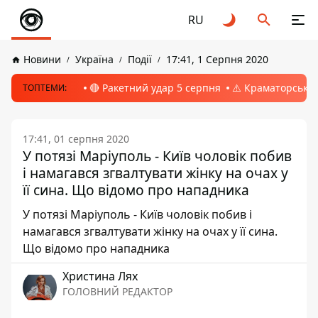
RU
Новини
Україна
Події
17:41, 1 Серпня 2020
🔴 Ракетний удар 5 серпня
⚠️ Краматорськ, 
ТОПТЕМИ:
17:41, 01 серпня 2020
У потязі Маріуполь - Київ чоловік побив
і намагався згвалтувати жінку на очах у
її сина. Що відомо про нападника
У потязі Маріуполь - Київ чоловік побив і
намагався згвалтувати жінку на очах у її сина.
Що відомо про нападника
Христина Лях
ГОЛОВНИЙ РЕДАКТОР