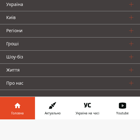
Україна
Київ
Регіони
Гроші
Шоу-біз
Життя
Про нас
Головна
Актуально
Україна на часі
Youtube
Інформатор у
Інформатор проекти
Завантажити
телефоні
👉
Столиця
Ваші фінанси
Авто
Geek