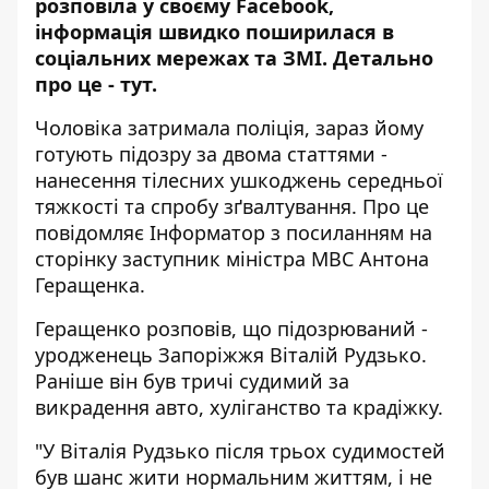
розповіла у своєму Facebook,
інформація швидко поширилася в
соціальних мережах та ЗМІ. Детально
про це -
тут
.
Чоловіка затримала поліція, зараз йому
готують підозру за двома статтями -
нанесення тілесних ушкоджень середньої
тяжкості та спробу зґвалтування. Про це
повідомляє
Інформатор
з посиланням на
сторінку заступник міністра МВС Антона
Геращенка.
Геращенко розповів, що підозрюваний -
уродженець Запоріжжя Віталій Рудзько.
Раніше він був тричі судимий за
викрадення авто, хуліганство та крадіжку.
"У Віталія Рудзько після трьох судимостей
був шанс жити нормальним життям, і не