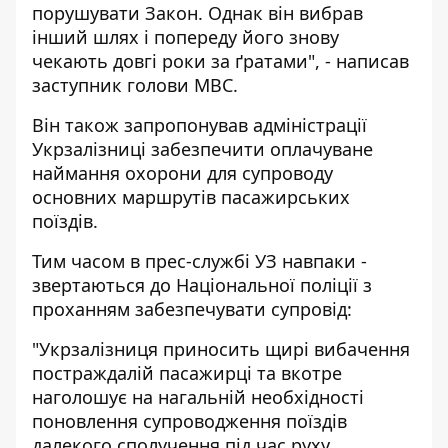
порушувати Закон. Однак він вибрав
інший шлях і попереду його знову
чекають довгі роки за ґратами", - написав
заступник голови МВС.
Він також запропонував адміністрації
Укрзалізниці забезпечити оплачуване
наймання охорони для супроводу
основних маршрутів пасажирських
поїздів.
Тим часом в прес-службі УЗ навпаки -
звертаються до Національної поліції з
проханням забезпечувати супровід:
"Укрзалізниця приносить щирі вибачення
постраждалій пасажирці та вкотре
наголошує на нагальній необхідності
поновлення супроводження поїздів
далекого сполучення під час руху