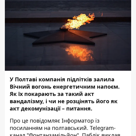
У Полтаві компанія підлітків залила
Вічний вогонь енергетичним напоєм.
Як їх покарають за такий акт
вандалізму, і чи не розцінять його як
акт декомунізації – питання.
Про це повідомляє
Інформатор
із
посиланням на полтавський.
Telegram-
канал
"Фонтанзамільйон". Паблік виклав