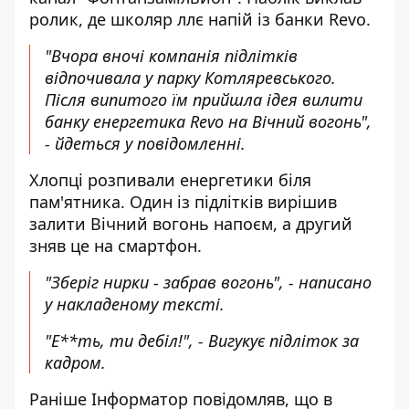
ролик, де школяр ллє напій із банки Revo.
"Вчора вночі компанія підлітків
відпочивала у парку Котляревського.
Після випитого їм прийшла ідея вилити
банку енергетика Revo на Вічний вогонь",
- йдеться у повідомленні.
Хлопці розпивали енергетики біля
пам'ятника. Один із підлітків вирішив
залити Вічний вогонь напоєм, а другий
зняв це на смартфон.
"Зберіг нирки - забрав вогонь",
- написано
у накладеному тексті.
"Е**ть, ти дебіл!"
, - Вигукує підліток за
кадром.
Раніше І
нформатор
повідомляв, що в