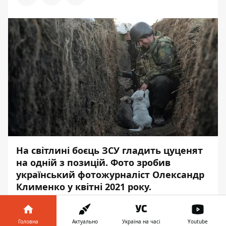
На світлині боєць ЗСУ гладить цуценят
на одній з позицій. Фото зробив
український фотожурналіст Олександр
Клименко у квітні 2021 року.
Про це повідомляє
Інформатор
з
посиланням на рейтинг
Reuters
Головна
Актуально
Україна на часі
Youtube