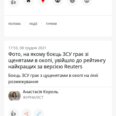
♥
🔥
😭
😆
😡
👍
ПОЛТАВА
ПОДІЇ
ТУРИЗМ
17:53, 08 грудня 2021
Фото, на якому боєць ЗСУ грає зі
щенятами в окопі, увійшло до рейтингу
найкращих за версією Reuters
Боєць ЗСУ грає з цуценятами в окопі на лінії
розмежування
Анастасія Король
ЖУРНАЛІСТ
👍