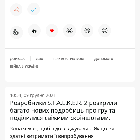
♥
🔥
😭
😆
😡
👍
ДОНБАСС
США
ГІРКІН (СТРЄЛКОВ)
ДОПОМОГА
ВІЙНА В УКРАЇНІ
10:54, 09 грудня 2021
Розробники S.T.A.L.K.E.R. 2 розкрили
багато нових подробиць про гру та
поділилися свіжими скріншотами.
Зона чекає, щоб її досліджували… Якщо ви
здатні витримати її випробування