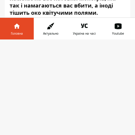
так і намагаються вас вбити, а іноді
тішить око квітучими полями.
Розповідаємо про всі нові подробиці про
STALKER 2, які розкрили розробники.
Головна
Актуально
Україна на часі
Youtube
Деталі про гру опублікували у свіжому
Інформатор у
випуску
журналу PC Gamer
, - передає
Завантажити
телефоні
👉
Інформатор
.
Інформації багато, але ми намагатимемося
розповісти про все, що потрібно знати
сталкерам, які мають намір кинути виклик
Зоні у новій грі, максимально коротко, але
інформативно.
100 годин ігрового процесу - це час,
який знадобиться для «достатнього»
дослідження гри, але це також має на увазі
кілька проходжень. Сюжет у тайтлі