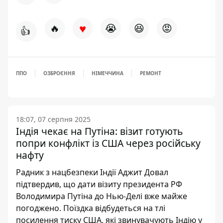
♥
🔥
😭
😆
😡
👍
ППО
ОЗБРОЄННЯ
НІМЕЧЧИНА
РЕМОНТ
18:07, 07 серпня 2025
Індія чекає на Путіна: візит готують
попри конфлікт із США через російську
нафту
Радник з нацбезпеки Індії Аджит Довал
підтвердив, що дати візиту президента РФ
Володимира Путіна до Нью-Делі вже майже
погоджено. Поїздка відбудеться на тлі
посилення тиску США, які звинувачують Індію у