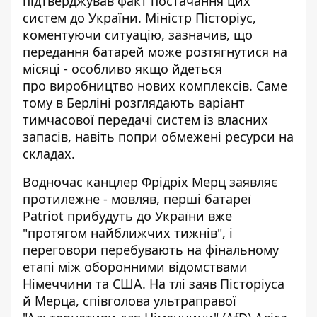
підтверджував факт постачання цих
систем до України. Міністр Пісторіус,
коментуючи ситуацію, зазначив, що
передання батарей може розтягнутися на
місяці - особливо якщо йдеться
про
виробництво нових комплексів
. Саме
тому в Берліні розглядають варіант
тимчасової передачі систем із власних
запасів, навіть попри обмежені ресурси на
складах.
Водночас канцлер Фрідріх Мерц заявляє
протилежне - мовляв, перші батареї
Patriot прибудуть до України вже
"протягом найближчих тижнів", і
переговори перебувають на фінальному
етапі між оборонними відомствами
Німеччини та США. На тлі заяв Пісторіуса
й Мерца, співголова ультраправої