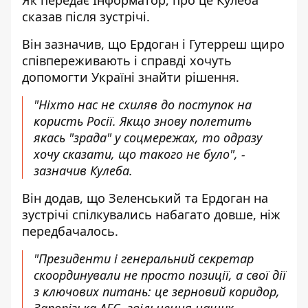
Як передає
Інформатор
, про це Кулеба
сказав після зустрічі.
Він зазначив, що Ердоган і Гутерреш щиро
співпереживають і справді хочуть
допомогти Україні знайти рішення.
"Ніхто нас не схиляв до поступок на
користь Росії. Якщо знову полетить
якась "зрада" у соцмережах, то одразу
хочу сказати, що такого не було", -
зазначив Кулеба.
Він додав, що Зеленський та Ердоган на
зустрічі спілкувались набагато довше, ніж
передбачалось.
"Президенти і генеральний секретар
скоординували не просто позиції, а свої дії
з ключових питань: це зерновий коридор,