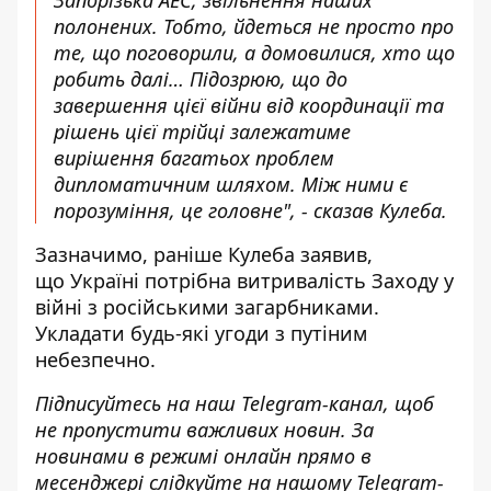
Запорізька АЕС, звільнення наших
полонених. Тобто, йдеться не просто про
те, що поговорили, а домовилися, хто що
робить далі… Підозрюю, що до
завершення цієї війни від координації та
рішень цієї трійці залежатиме
вирішення багатьох проблем
дипломатичним шляхом. Між ними є
порозуміння, це головне", - сказав Кулеба.
Зазначимо, раніше Кулеба заявив,
що Україні потрібна
витривалість Заходу у
війні з російськими загарбниками
.
Укладати будь-які угоди з путіним
небезпечно.
Підписуйтесь на наш
Telegram-канал
, щоб
не пропустити важливих новин. За
новинами в режимі онлайн прямо в
месенджері слідкуйте на нашому Telegram-