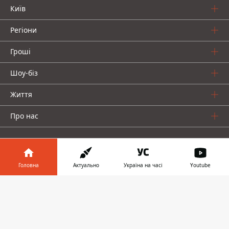
Київ
Регіони
Гроші
Шоу-біз
Життя
Про нас
Головна
Актуально
Україна на часі
Youtube
Інформатор у
Інформатор проекти
Завантажити
телефоні
👉
Столиця
Ваші фінанси
Авто
Geek