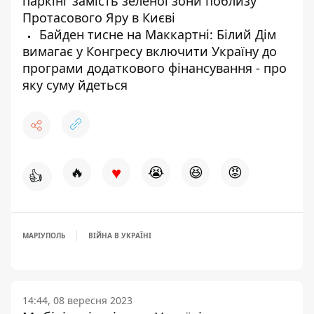
паркінг замість зеленої зони поблизу
Протасового Яру в Києві
Байден тисне на Маккартні: Білий Дім
вимагає у Конгресу включити Україну до
програми додаткового фінансування - про
яку суму йдеться
♥
🔥
😭
😆
😡
👍
МАРІУПОЛЬ
ВІЙНА В УКРАЇНІ
14:44, 08 вересня 2023