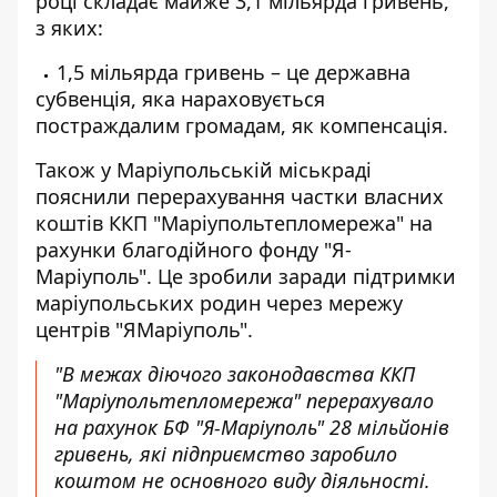
році складає майже 3,1 мільярда гривень,
з яких:
1,5 мільярда гривень – це державна
субвенція, яка нараховується
постраждалим громадам, як компенсація.
Також у Маріупольській міськраді
пояснили
перерахування частки власних
коштів ККП "Маріупольтепломережа" на
рахунки благодійного фонду "Я-
Маріуполь". Це зробили заради підтримки
маріупольських родин через мережу
центрів "ЯМаріуполь".
"В межах діючого законодавства ККП
"Маріупольтепломережа" перерахувало
на рахунок БФ "Я-Маріуполь" 28 мільйонів
гривень, які підприємство заробило
коштом не основного виду діяльності.