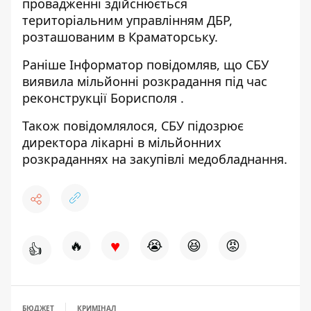
провадженні здійснюється
територіальним управлінням ДБР,
розташованим в Краматорську.
Раніше
Інформатор
повідомляв, що
СБУ
виявила мільйонні розкрадання під час
реконструкції Борисполя
.
Також повідомлялося,
СБУ підозрює
директора лікарні в мільйонних
розкраданнях на закупівлі медобладнання
.
♥
🔥
😭
😆
😡
👍
БЮДЖЕТ
КРИМІНАЛ