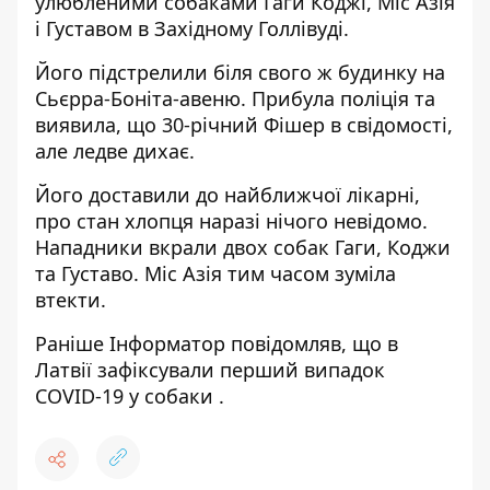
улюбленими собаками Гаги Коджі, Міс Азія
і Густавом в Західному Голлівуді.
Його підстрелили біля свого ж будинку на
Сьєрра-Боніта-авеню. Прибула поліція та
виявила, що 30-річний Фішер в свідомості,
але ледве дихає.
Його доставили до найближчої лікарні,
про стан хлопця наразі нічого невідомо.
Нападники вкрали двох собак Гаги, Коджи
та Густаво. Міс Азія тим часом зуміла
втекти.
Раніше
Інформатор
повідомляв, що
в
Латвії зафіксували перший випадок
COVID-19 у собаки
.