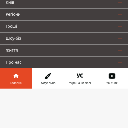
Київ
Регіони
Гроші
Шоу-біз
Життя
Про нас
Головна
Актуально
Україна на часі
Youtube
Інформатор у
Завантажити
телефоні
👉
Інформатор проекти
Столиця
Ваші фінанси
Авто
Geek