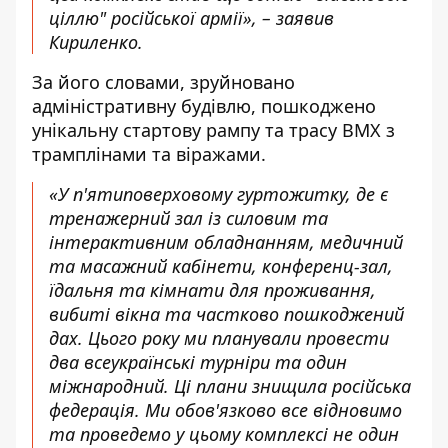
ціллю" російської армії», – заявив
Кириленко.
За його словами, зруйновано
адміністративну будівлю, пошкоджено
унікальну стартову рампу та трасу BMX з
трамплінами та віражами.
«У п'ятиповерховому гуртожитку, де є
тренажерний зал із силовим та
інтерактивним обладнанням, медичний
та масажний кабінети, конференц-зал,
їдальня та кімнати для проживання,
вибиті вікна та частково пошкоджений
дах. Цього року ми планували провести
два всеукраїнські турніри та один
міжнародний. Ці плани знищила російська
федерація. Ми обов'язково все відновимо
та проведемо у цьому комплексі не один