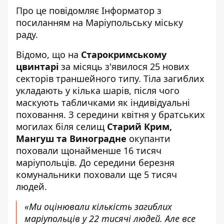
Про це повідомляє
Інформатор
з
посиланням на
Маріупольську міську
рад
у.
Відомо, що на
Старокримському
цвинтарі
за місяць з'явилося 25 нових
секторів траншейного типу. Тіла загиблих
укладають у кілька шарів, після чого
маскують табличками як індивідуальні
поховання. З середини квітня у братських
могилах біля селищ
Старий Крим,
Мангуш та Виноградне
окупанти
поховали щонайменше 16 тисяч
маріупольців. До середини березня
комунальники поховали ще 5 тисяч
людей.
«Ми оцінювали кількість загиблих
маріупольців у 22 тисячі людей. Але все