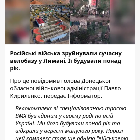
Російські війська зруйнували сучасну
велобазу у Лимані. Її будували понад
рік.
Про це
повідомив
голова Донецької
обласної військової адміністрації Павло
Кириленко, передає
Інформатор
.
Велокомплекс зі спеціалізованою трасою
BMX був єдиним у своєму роді по всій
Україні. Ми його будували понад рік та
відкрили у вересні минулого року. Наразі
цей комплекс став ще однією "військовою