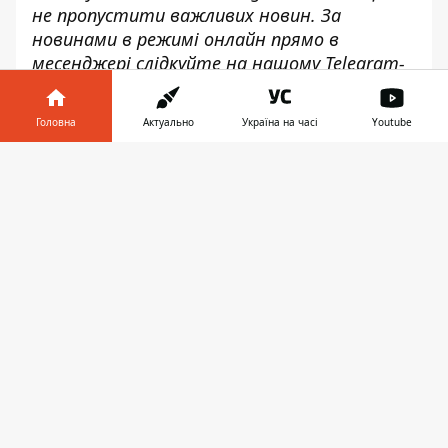
не пропустити важливих новин. За
новинами в режимі онлайн прямо в
месенджері слідкуйте на нашому Telegram-
каналі
Інформатор Live
. Підписатися на
канал у Viber можна
тут
.
Головна
Актуально
Україна на часі
Youtube
Інформатор у
Завантажити
телефоні
👉
♥
🔥
😭
😆
😡
👍
РФ
ДОНЕЦЬКА ОБЛАСТЬ
ОКУПАНТИ
ВІЙНА В УКРАЇНІ