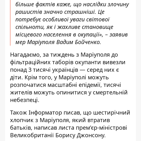
більше фактів каже, що наслідки злочину
рашистів значно страшніші. Це
потребує особливої ​​уваги світової
спільноти, як і жахливе становище
місцевого населення в окупації», – заявив
мер Маріуполя Вадим Бойченко.
Нагадаємо, за тиждень
з Маріуполя до
фільтраційних таборів окупанти вивезли
понад 3 тисячі українців
— серед них є
діти. Крім того, у Маріуполі
можуть
розпочатися масштабні епідемії
, тисячі
жителів можуть опинитися у смертельній
небезпеці.
Також І
нформатор
писав, що шестирічний
хлопчик з Маріуполя, який втратив
батьків, написав листа прем'єр-міністрові
Великобританії
Борису Джонсону.