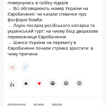
повернулась в трійку лідерів
Всі обговорюють номер України на
Євробаченні: чи казали співачки про
фосфорні бомби
Лорін послала російського олігарха та
український гурт: на чиєму боці дворазова
переможниця Євробачення
Шанси України на перемогу в
Євробаченні почали стрімко зростати: в
чому причина
♥
🔥
😭
😆
😡
👍
ЄВРОБАЧЕННЯ
МУЗИКА
ШВЕЦІЯ