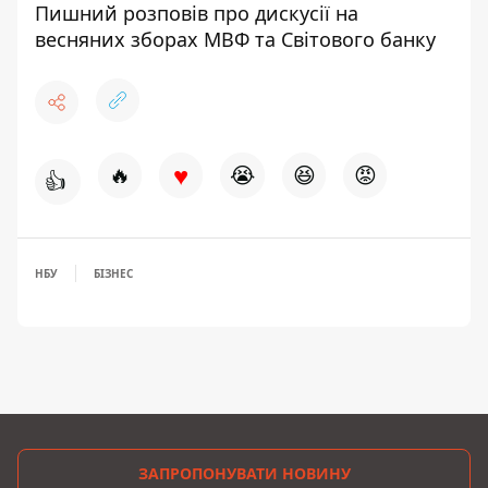
Пишний розповів про дискусії на
весняних зборах МВФ та Світового банку
♥
🔥
😭
😆
😡
👍
НБУ
БІЗНЕС
ЗАПРОПОНУВАТИ НОВИНУ