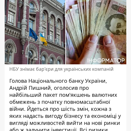
НБУ знімає бар'єри для українських компаній
Голова Національного банку України,
Андрій Пишний, оголосив про
найбільший
пакет пом'якшень валютних
обмежень
з початку повномасштабної
війни. Йдеться про шість змін, кожна з
яких надасть вигоду бізнесу та економіці у
вигляді можливостей вийти на нові ринки
або ж залучити інвестиції. Всі ризики