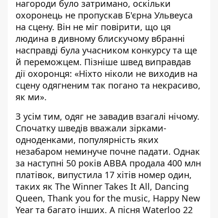
нагороди було затримано, оскільки
охоронець не пропускав Б'єрна Ульвеуса
на сцену. Він не міг повірити, що ця
людина в дивному блискучому вбранні
насправді була учасником конкурсу та ще
й переможцем. Пізніше швед виправдав
дії охоронця: «Ніхто ніколи не виходив на
сцену одягненим так погано та некрасиво,
як ми».
З усім тим, одяг не завадив взагалі нічому.
Спочатку шведів вважали зірками-
одноденками, популярність яких
незабаром неминуче почне падати. Однак
за наступні 50 років ABBA продала 400 млн
платівок, випустила 17 хітів номер один,
таких як The Winner Takes It All, Dancing
Queen, Thank you for the music, Happy New
Year та багато інших. А пісня Waterloo 22