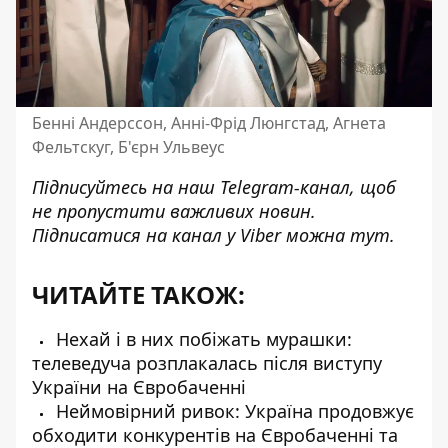
Бенні Андерссон, Анні-Фрід Люнгстад, Агнета
Фельтскуг, Б'єрн Ульвеус
Підписуйтесь на наш
Telegram-канал
, щоб
не пропустити важливих новин.
Підписатися на канал у Viber можна
тут
.
ЧИТАЙТЕ ТАКОЖ:
Нехай і в них побіжать мурашки:
телеведуча розплакалась після виступу
України на Євробаченні
Неймовірний ривок: Україна продовжує
обходити конкурентів на Євробаченні та