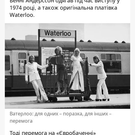
Бенні Андерссон одягав під час виступу у
1974 році, а також оригінальна платівка
Waterloo.
Ватерлоо: для одних – поразка, для інших –
перемога
Тоді перемога на «Євробаченні»