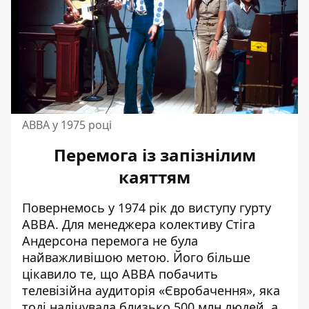
АВВА у 1975 році
Перемога із запізнілим
каяттям
Повернемось у 1974 рік до виступу гурту
ABBA. Для менеджера колективу Стіга
Андерсона перемога не була
найважливішою метою. Його більше
цікавило те, що ABBA побачить
телевізійна аудиторія «Євробачення», яка
тоді налічувала близько 500 млн людей, а