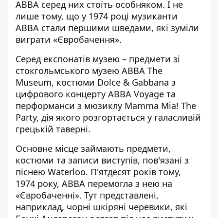
ABBA серед них стоїть особняком. І не
лише тому, що у 1974 році музиканти
ABBA стали першими шведами, які зуміли
виграти «Євробачення».
Серед експонатів музею –
предмети зі
стокгольмського музею ABBA The
Museum
, костюми Dolce & Gabbana з
цифрового концерту ABBA Voyage та
перформанси з мюзиклу Mamma Mia! The
Party, дія якого розгортається у галасливій
грецькій таверні.
Основне місце займають предмети,
костюми та записи виступів, пов'язані з
піснею Waterloo. П'ятдесят років тому,
1974 року, ABBA перемогла з нею на
«Євробаченні». Тут представлені,
наприклад, чорні шкіряні черевики, які