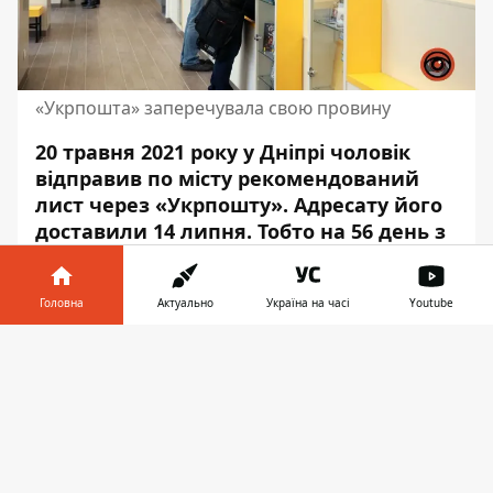
«Укрпошта» заперечувала свою провину
20 травня 2021 року у Дніпрі чоловік
відправив по місту рекомендований
лист через «Укрпошту»
. Адресату його
доставили 14 липня. Тобто на 56 день з
дня його прийняття. У суді компанія не
хотіла визнавати свою провину, проте
Головна
Актуально
Україна на часі
Youtube
суд вирішив, що компанія має
заплатити ображеному клієнтові.
Інформатор у
Завантажити
телефоні
👉
У травні 2021 року
чоловік відправив
з
Головпоштамту у Дніпрі рекомендований
лист на адресу комунального
підприємства «Дніпровський
електротранспорт» за офіційною адресою.