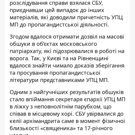
розслідування справи взялася СБУ,
приєднавши цей випадок до інших
матеріалів, які доводили причетність УПЦ
МП до пропагандистської діяльності.
Згодом вдалося отримати дозвіл на масові
обшуки в об’єктах московського
патріархату, які підозрювалися в роботі на
ворога. Так,
у Києві та на Рівненщині
вдалося знайти чимало доказів зберігання
та просування пропагандистської
літератури
представниками УПЦ МП.
Одним з найгучніших результатів обшуків
стало
впіймання секретаря єпархії УПЦ МП
в ліжку з неповнолітнім парубком
, що
співав в місцевому хорі. СБУ увірвалися до
келії архімандрита саме в момент фізичної
близькості «священика» та 17-річного