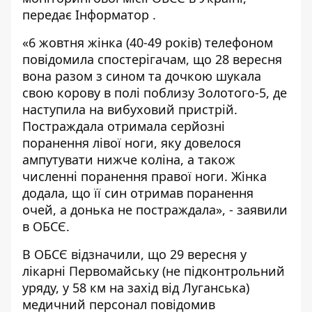
передає
Інформатор
.
«6 жовтня жінка (40-49 років) телефоном
повідомила спостерігачам, що 28 вересня
вона разом з сином та дочкою шукала
свою корову в полі поблизу Золотого-5, де
наступила на вибуховий пристрій.
Постраждала отримала серйозні
поранення лівої ноги, яку довелося
ампутувати нижче коліна, а також
численні поранення правої ноги. Жінка
додала, що її син отримав поранення
очей, а донька не постраждала», - заявили
в ОБСЄ.
В ОБСЄ відзначили, що 29 вересня у
лікарні Первомайську (не підконтрольний
уряду, у 58 км на захід від Луганська)
медичний персонал повідомив