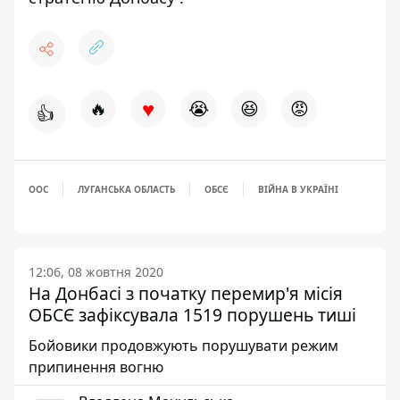
♥
🔥
😭
😆
😡
👍
ООС
ЛУГАНСЬКА ОБЛАСТЬ
ОБСЄ
ВІЙНА В УКРАЇНІ
12:06, 08 жовтня 2020
На Донбасі з початку перемир'я місія
ОБСЄ зафіксувала 1519 порушень тиші
Бойовики продовжують порушувати режим
припинення вогню