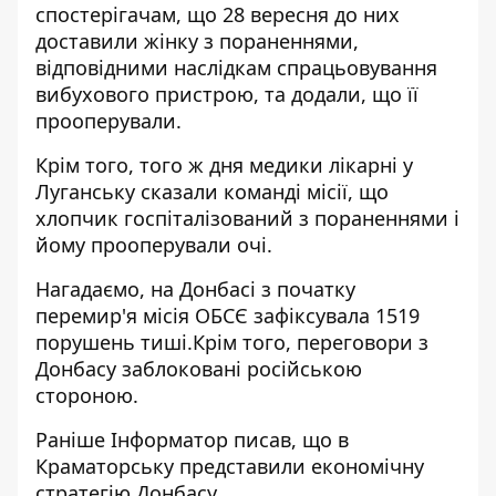
спостерігачам, що 28 вересня до них
доставили жінку з пораненнями,
відповідними наслідкам спрацьовування
вибухового пристрою, та додали, що її
прооперували.
Крім того, того ж дня медики лікарні у
Луганську сказали команді місії, що
хлопчик госпіталізований з пораненнями і
йому прооперували очі.
Нагадаємо, на Донбасі з початку
перемир'я
місія ОБСЄ зафіксувала 1519
порушень тиші
.Крім того, переговори з
Донбасу
заблоковані російською
стороною.
Раніше
Інформатор
писав, що в
Краматорську представили
економічну
стратегію Донбасу
.