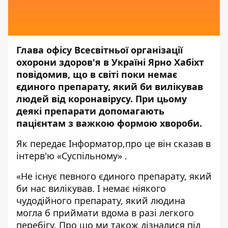
Глава офісу Всесвітньої організації
охорони здоров'я в Україні Ярно Хабіхт
повідомив, що в світі поки немає
єдиного препарату, який би вилікував
людей від коронавірусу. При цьому
деякі препарати допомагають
пацієнтам з важкою формою хвороби.
Як передає
Інформатор,
про це він сказав в
інтерв'ю
«Суспільному»
.
«Не існує певного єдиного препарату, який
би нас вилікував. І немає ніякого
чудодійного препарату, який людина
могла б приймати вдома в разі легкого
перебігу. Про що ми також дізналися під