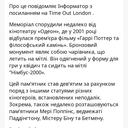
Про це повідомляє
Інформатор
з
посиланням на
Time Out London
.
Меморіал спорудили недалеко від
кінотеатру «Одеон», де у 2001 році
відбулася прем'єра фільму «Гаррі Поттер та
філософський камінь». Бронзовий
монумент являє собою чарівника, що
летить на мітлі. Він одягнений у форму для
гри у квідич та сидить на мітлі
"Німбус-2000».
Цей пам'ятник став дев'ятим за рахунком
поряд з іншими статуями різних
кіногероїв, встановлених неподалік.
Зокрема, також недалеко розташовуються
пам'ятники Мері Поппінс, ведмежаті
Паддінгтону, Містеру Біну та Бетмену.