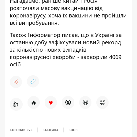
Нагадаємо, раніше Китай і Росія
розпочали масову вакцинацію
від
коронавірусу, хоча їх вакцини не пройшли
всі випробування.
Також Інформатор писав, що в Україні за
останню добу зафіксували новий рекорд
за кількістю нових випадків
коронавірусної хвороби -
захворіли 4069
осіб
.
♥
🔥
😭
😆
😡
👍
КОРОНАВІРУС
ВАКЦИНА
ВООЗ