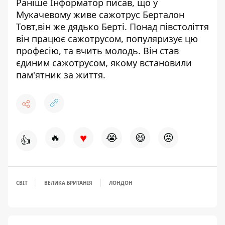
Раніше Інформатор писав, що
у
Мукачевому живе сажотрус Берталон
Товт
,він же дядько Берті. Понад півстоліття
він працює сажотрусом, популяризує цю
професію, та вчить молодь. Він став
єдиним сажотрусом, якому встановили
пам'ятник за життя.
♥
🔥
😭
😆
😡
👍
СВІТ
ВЕЛИКА БРИТАНІЯ
ЛОНДОН