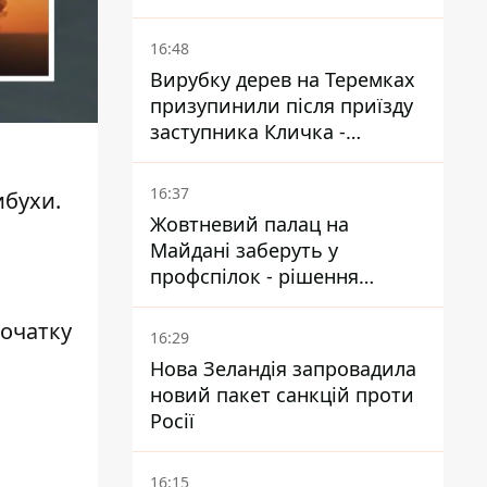
з літаками до Якутії
16:48
Вирубку дерев на Теремках
призупинили після приїзду
заступника Кличка -
почався діалог
16:37
ибухи
.
Жовтневий палац на
Майдані заберуть у
профспілок - рішення
Господарського суду
початку
16:29
Нова Зеландія запровадила
новий пакет санкцій проти
Росії
16:15