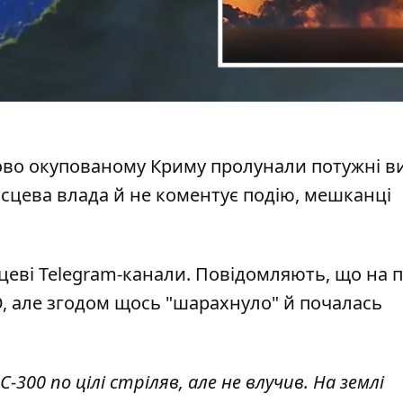
асово окупованому Криму
пролунали потужні в
місцева влада й не коментує подію, мешканці
цеві Telegram-канали. Повідомляють, що на 
, але згодом щось "шарахнуло" й почалась
С-300 по цілі стріляв, але не влучив. На землі