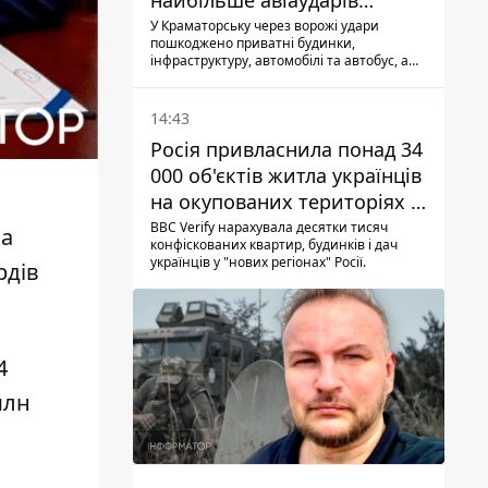
найбільше авіаударів
КАБ-250
У Краматорську через ворожі удари
пошкоджено приватні будинки,
інфраструктуру, автомобілі та автобус, а
загалом за добу на Донеччині загинула
одна людина і ще 15 отримали поранення
14:43
Росія привласнила понад 34
000 об'єктів житла українців
на окупованих територіях -
розслідування BBC
BBC Verify нарахувала десятки тисяч
на
конфіскованих квартир, будинків і дач
українців у "нових регіонах" Росії.
рдів
4
млн