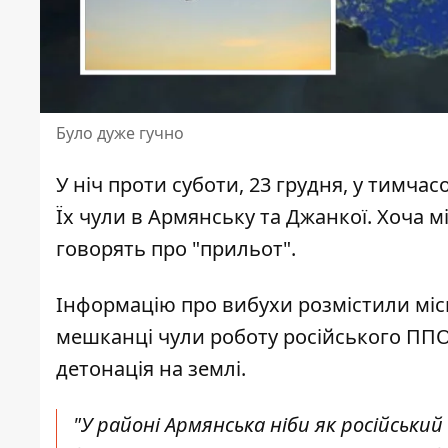
Було дуже гучно
У ніч проти суботи, 23 грудня, у тимч
Їх чули в Армянську та Джанкої. Хоча 
говорять про "прильот".
Інформацію про вибухи розмістили міс
мешканці чули роботу російського ППО
детонація на землі.
"У районі Армянська ніби як російський 