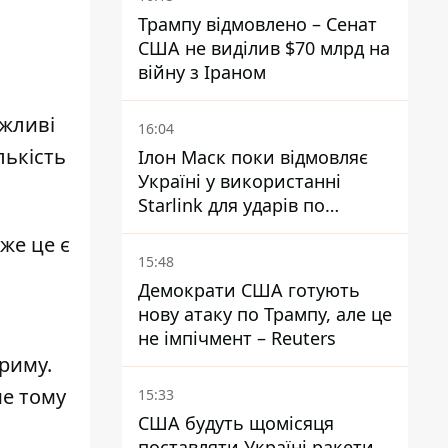
Трампу відмовлено – Сенат
США не виділив $70 млрд на
війну з Іраном
ажливі
16:04
лькість
Ілон Маск поки відмовляє
Україні у використанні
Starlink для ударів по
території Росії – ЗМІ
дже це є
15:48
Демократи США готують
нову атаку по Трампу, але це
не імпічмент – Reuters
Криму.
ме тому
15:33
США будуть щомісяця
поставляти Україні ракети