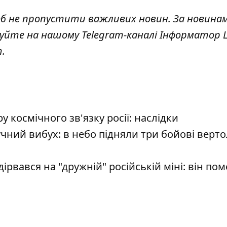
об не пропустити важливих новин. За новина
куйте на нашому Telegram-каналі
Інформатор L
т
.
космічного зв'язку росії: наслідки
чний вибух: в небо підняли три бойові верто
рвався на "дружній" російській міні: він пом