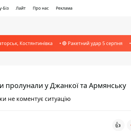
-Біз
Лайт
Про нас
Реклама
аторськ, Костянтинівка
🔴 Ракетний удар 5 серпня
хи пролунали у Джанкої та Армянську
оки не коментує ситуацію
👍