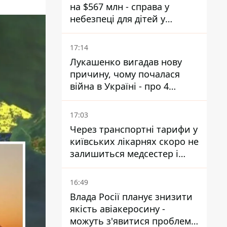
на $567 млн - справа у
небезпеці для дітей у
соцмережах
17:14
Лукашенко вигадав нову
причину, чому почалася
війна в Україні - про 4
позиції не йдеться
17:03
Через транспортні тарифи у
київських лікарнях скоро не
залишиться медсестер і
санітарок - професор
Голубовська
16:49
Влада Росії планує знизити
якість авіакеросину -
можуть з'явитися проблеми