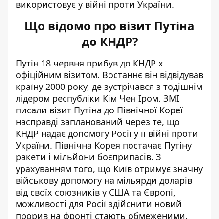
використовує у війні проти України.
Що відомо про візит Путіна
до КНДР?
Путін 18 червня прибув до КНДР х
офіційним візитом.
Востаннє він відвідував
країну
2000 року, де зустрічався з тодішнім
лідером республіки Кім Чен Іром. ЗМІ
писали візит Путіна до Північної Кореї
насправді запланований через те, що
КНДР надає допомогу Росії у її війні проти
України. Північна Корея постачає Путіну
ракети і мільйони боєприпасів. З
урахуванням того, що Київ отримує значну
військову допомогу на мільярди доларів
від своїх союзників у США та Європі,
можливості для Росії здійснити новий
прорив на фронті стають обмеженими.