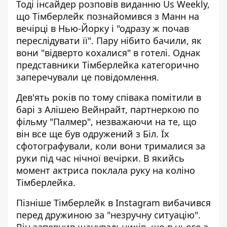
Тоді інсайдер розповів виданню Us Weekly,
що Тімберлейк познайомився з Манн на
вечірці в Нью-Йорку і "одразу ж почав
переслідувати її". Пару нібито бачили, як
вони "відверто кохалися" в готелі. Однак
представники Тімберлейка категорично
заперечували це повідомлення.
Дев'ять років по тому співака помітили в
барі з Алішею Вейнрайт, партнеркою по
фільму "Палмер", незважаючи на те, що
він все ще був одружений з Біл. Їх
сфотографували, коли вони трималися за
руки під час нічної вечірки. В якийсь
момент актриса поклала руку на коліно
Тімберлейка.
Пізніше Тімберлейк
в Instagram
вибачився
перед дружиною за "незручну ситуацію".