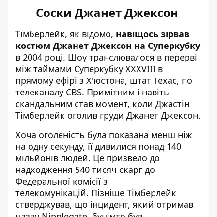
Соски Джанет Джексон
Тімберлейк, як відомо,
навіщось зірвав
костюм Джанет Джексон на Суперкубку
в 2004 році. Шоу транслювалося в перерві
між таймами Суперкубку XXXVIII в
прямому ефірі з Х'юстона, штат Техас, по
телеканалу CBS. Примітним і навіть
скандальним став момент, коли Джастін
Тімберлейк оголив груди Джанет Джексон.
Хоча оголеність була показана менш ніж
на одну секунду, її дивилися понад 140
мільйонів людей. Це призвело до
надходження 540 тисяч скарг до
Федеральної комісії з
телекомунікацій. Пізніше Тімберлейк
стверджував, що інцидент, який отримав
назву Nipplegate, буцімто був