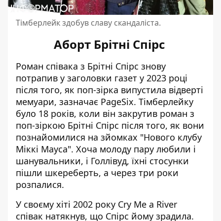
Тімберлейк здобув славу скандаліста.
Аборт Брітні Спірс
Роман співака з Брітні Спірс
знову
потрапив у заголовки газет у 2023 році
після того, як поп-зірка випустила відверті
мемуари,
зазначає
PageSix. Тімберлейку
було 18 років, коли він закрутив роман
з
поп-зіркою Брітні Спірс
після того, як вони
познайомилися на зйомках "Нового клубу
Міккі Мауса". Хоча молоду пару любили і
шанувальники, і Голлівуд, їхні стосунки
пішли шкереберть, а через три роки
розпалися.
У своєму хіті 2002 року Cry Me a River
співак натякнув, що Спірс йому зрадила.