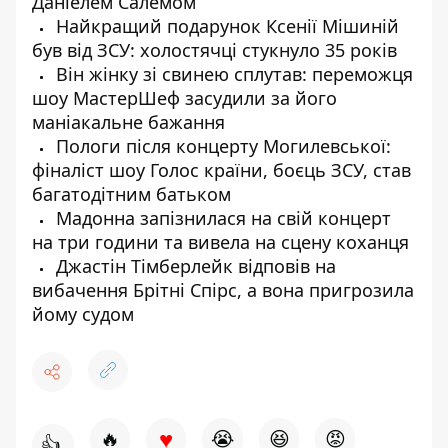
Даніелем Салемом
Найкращий подарунок Ксенії Мішиній
був від ЗСУ: холостячці стукнуло 35 років
Він жінку зі свинею сплутав: переможця
шоу МастерШеф засудили за його
маніакальне бажання
Пологи після концерту Могилевської:
фіналіст шоу Голос країни, боєць ЗСУ, став
багатодітним батьком
Мадонна запізнилася на свій концерт
на три години та вивела на сцену коханця
Джастін Тімберлейк відповів на
вибачення Брітні Спірс, а вона пригрозила
йому судом
♥
🔥
😭
😆
😡
👍