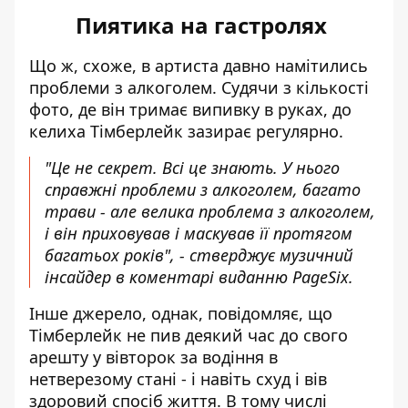
Пиятика на гастролях
Що ж, схоже, в артиста давно намітились
проблеми з алкоголем. Судячи з кількості
фото, де він тримає випивку в руках, до
келиха Тімберлейк зазирає регулярно.
"Це не секрет. Всі це знають. У нього
справжні проблеми з алкоголем, багато
трави - але велика проблема з алкоголем,
і він приховував і маскував її протягом
багатьох років", - стверджує музичний
інсайдер
в коментарі
виданню PageSix.
Інше джерело, однак, повідомляє, що
Тімберлейк не пив деякий час до свого
арешту у вівторок за водіння в
нетверезому стані - і навіть схуд і вів
здоровий спосіб життя. В тому числі