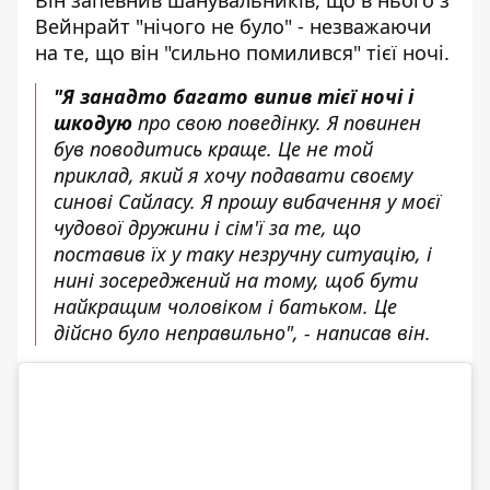
Він запевнив шанувальників, що в нього з
Вейнрайт "нічого не було" - незважаючи
на те, що він "сильно помилився" тієї ночі.
"Я занадто багато випив тієї ночі і
шкодую
про свою поведінку. Я повинен
був поводитись краще. Це не той
приклад, який я хочу подавати своєму
синові Сайласу. Я прошу вибачення у моєї
чудової дружини і сім'ї за те, що
поставив їх у таку незручну ситуацію, і
нині зосереджений на тому, щоб бути
найкращим чоловіком і батьком. Це
дійсно було неправильно", - написав він.