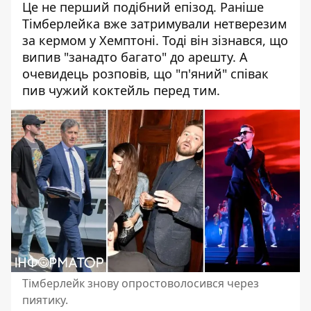
Це не перший подібний епізод. Раніше
Тімберлейка вже затримували нетверезим
за кермом у Хемптоні. Тоді він зізнався, що
випив "занадто багато" до арешту. А
очевидець розповів, що "п'яний" співак
пив чужий коктейль перед тим.
Тімберлейк знову опростоволосився через
пиятику.