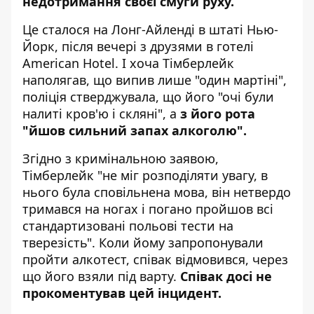
недотримання своєї смуги руху.
Це сталося на Лонг-Айленді в штаті Нью-
Йорк, після вечері з друзями в готелі
American Hotel. І хоча Тімберлейк
наполягав, що випив лише "один мартіні",
поліція стверджувала, що його "очі були
налиті кров'ю і скляні", а
з його рота
"йшов сильний запах алкоголю".
Згідно з кримінальною заявою,
Тімберлейк "не міг розподіляти увагу, в
нього була сповільнена мова, він нетвердо
тримався на ногах і погано пройшов всі
стандартизовані польові тести на
тверезість". Коли йому запропонували
пройти алкотест, співак відмовився, через
що його взяли під варту.
Співак досі не
прокоментував цей інцидент.