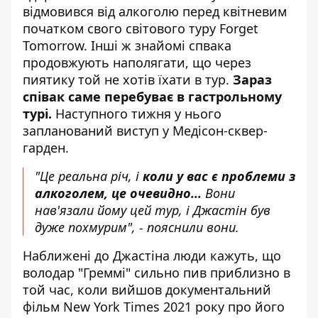
відмовився від алкоголю перед квітневим
початком свого світового туру Forget
Tomorrow. Інші ж знайомі спвака
продовжують наполягати, що через
пиятику той не хотів їхати в тур.
Зараз
співак саме перебуває в гастрольному
турі.
Наступного тижня у нього
запланований виступ у Медісон-сквер-
гарден.
"Це реальна річ, і
коли у вас є проблеми з
алкоголем, це очевидно...
Вони
нав'язали йому цей тур, і Джастін був
дуже похмурим", - пояснили вони.
Наближені до Джастіна люди кажуть, що
володар "Греммі" сильно пив приблизно в
той час, коли вийшов документальний
фільм New York Times 2021 року про його