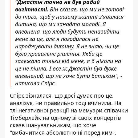
"Джастін точно не був радий
вагітності.
Він сказав, що ми не готові
до того, щоб у нашому житті з'явилася
дитина, що ми занадто молоді. Я
впевнена, що люди будуть ненавидіти
мене за це, але я погодилася не
народжувати дитину. Я не знаю, чи це
було правильне рішення. Якби це
залежало тільки від мене, я б ніколи на
це не пішла. І все ж Джастін був дуже
впевнений, що не хоче бути батьком", -
написала Спірс.
Спірс зізналася, що досі думає про це,
аналізує, чи правильно тоді вчинила. На
тлі негативної реакції на мемуари співачки
Тімберлейк на одному зі своїх концертів
сказв шанувальникам, що хоче
"вибачитися абсолютно ні перед ким".