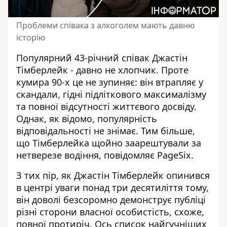
Проблеми співака з алкоголем мають давню
історію
Популярний 43-річний співак
Джастін
Тімберлейк
- давно не хлопчик. Проте
кумира 90-х це не зупиняє: він втрапляє у
скандали, гідні підліткового максималізму
та повної відсутності життєвого досвіду.
Однак, як відомо, популярність
відповідальності не знімає. Тим більше,
що Тімберлейка щойно заарештували за
нетверезе водіння,
повідомляє
PageSix.
З тих пір, як Джастін Тімберлейк опинився
в центрі уваги понад три десятиліття тому,
він доволі безсоромно демонструє публіці
різні сторони власної особистість, схоже,
повної протиріч. Ось список найгучніших