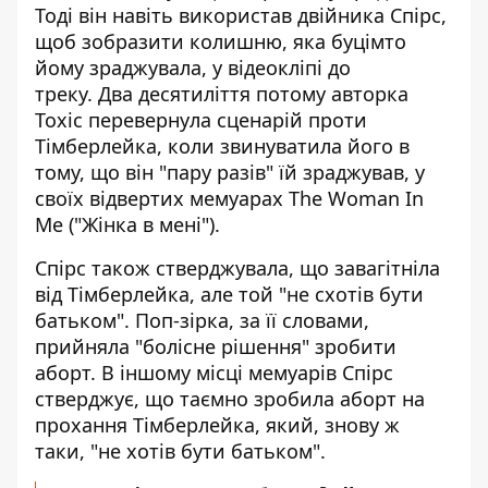
Тоді він навіть використав двійника Спірс,
щоб зобразити колишню, яка буцімто
йому зраджувала, у відеокліпі до
треку. Два десятиліття потому авторка
Toxic перевернула сценарій проти
Тімберлейка, коли звинуватила його в
тому, що він "пару разів" їй зраджував, у
своїх відвертих мемуарах The Woman In
Me ("Жінка в мені").
Спірс також стверджувала, що завагітніла
від Тімберлейка, але той "не схотів бути
батьком". Поп-зірка, за її словами,
прийняла "болісне рішення" зробити
аборт. В іншому місці мемуарів Спірс
стверджує, що таємно зробила аборт на
прохання Тімберлейка, який, знову ж
таки, "не хотів бути батьком".