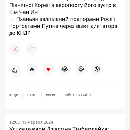
Північної Кореї: в аеропорту його зустрів
Кім Чен Ин
Пхеньян заліплений прапорами Росії і
портретами Путіна через візит диктатора
до КНДР
♥
🔥
😭
😆
😡
👍
КНДР
ПУТІН
РОСІЯ
ВІЙНА В УКРАЇНІ
12:03, 19 червня 2024
Усі зашквари Джастіна Тімберлейка: