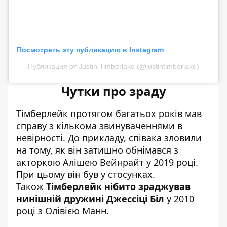
Посмотреть эту публикацию в Instagram
Публикация от Justin Timberlake (@justintimberlake)
Чутки про зраду
Тімберлейк протягом багатьох років мав
справу з кількома звинуваченнями в
невірності. До прикладу, співака зловили
на тому, як він затишно обнімався з
акторкою Алішею Вейнрайт у 2019 році.
При цьому він був у стосунках.
Також
Тімберлейк нібито зраджував
нинішній дружині Джессіці Біл
у 2010
році з Олівією Манн.