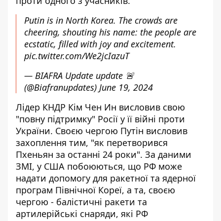
проти одного з учасників.
Putin is in North Korea. The crowds are
cheering, shouting his name: the people are
ecstatic, filled with joy and excitement.
pic.twitter.com/We2jcIazuT
— BIAFRA Update update 🚨
(@Biafranupdates)
June 19, 2024
Лідер КНДР Кім Чен Ин висловив свою
"повну підтримку" Росії у її війні проти
України. Своєю чергою Путін висловив
захоплення тим, "як перетворився
Пхеньян за останні 24 роки". За даними
ЗМІ, у США побоюються, що РФ може
надати допомогу для ракетної та ядерної
програм Північної Кореї, а та, своєю
чергою - балістичні ракети та
артилерійські снаряди, які РФ