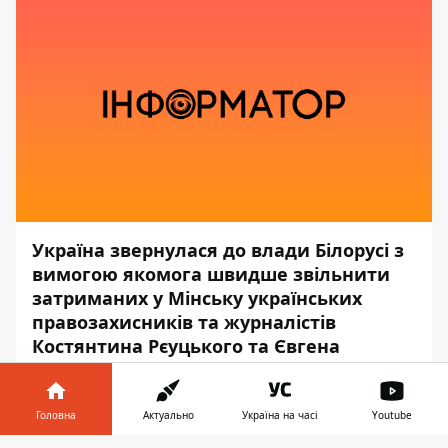
Україна звернулася до влади Білорусі з
вимогою якомога швидше звільнити
затриманих у Мінську українських
правозахисників та журналістів
Костянтина Рєуцького та Євгена
Васильєва. Імовірно, їх затримали за
фільмування затримання силовиками
іншого чоловіка.
Головна
Актуально
Україна на часі
Youtube