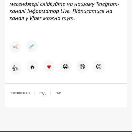
месенджері слідкуйте на нашому Telegram-
каналі
Інформатор Live
. Підписатися на
канал у Viber можна
тут
.
♥
🔥
😭
😆
😡
👍
ПОРОШЕНКО
СУД
ГБР