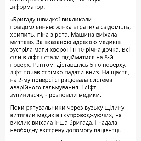
Інформатор.
«Бригаду швидкої викликали
повідомленням: жінка втратила свідомість,
хрипить, піна з рота. Машина виїхала
миттєво. За вказаною адресою медиків
зустріла мати хворої і її 10-річна дочка. Всі
сіли в ліфт і стали підійматися на 8-й
поверх. Раптом, діставшись 5-го поверху,
ліфт почав стрімко падати вниз. На щастя,
на 2-му поверсі спрацювала система
аварійного гальмування, і ліфт
зупинився», - розповіли медики.
Поки рятувальники через вузьку щілину
витягали медиків і супроводжуючих, на
виклик виїхала інша бригада, і надала
необхідну екстрену допомогу пацієнтці.