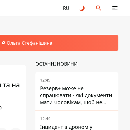
RU
🔎 Ольга Стефанішина
ОСТАННІ НОВИНИ
12:49
 та на
Резерв+ може не
спрацювати - які документи
мати чоловікам, щоб не
о
потрапити до ТЦК
12:44
Інцидент з дроном у