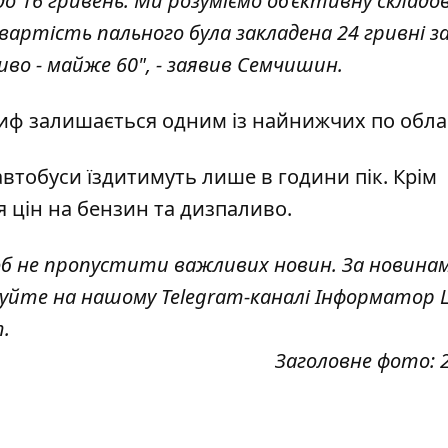
о 16 гривень. Ми розуміємо об’єктивну складо
артість пального була закладена 24 гривні за
иво - майже 60", - заявив Семчишин.
иф залишається одним із найнижчих по облас
автобуси їздитимуть
лише в години пік. Крім
 цін на бензин та дизпаливо
.
об не пропустити важливих новин. За новина
куйте на нашому Telegram-каналі
Інформатор L
т
.
Заголовне фото: 