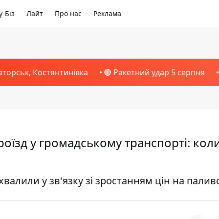
-Біз
Лайт
Про нас
Реклама
аторськ, Костянтинівка
🔴 Ракетний удар 5 серпня
їзд у громадському транспорті: коли
хвалили у зв'язку зі зростанням цін на палив