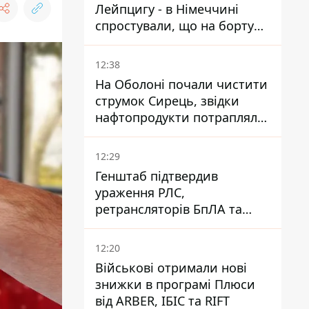
Лейпцигу - в Німеччині
спростували, що на борту
українського літака були
зброя та боєприпаси
12:38
На Оболоні почали чистити
струмок Сирець, звідки
нафтопродукти потрапляли
до озер
12:29
Генштаб підтвердив
ураження РЛС,
ретрансляторів БпЛА та
інших військових об'єктів
РФ у Криму й на півдні
12:20
Військові отримали нові
знижки в програмі Плюси
від ARBER, ІБІС та RIFT