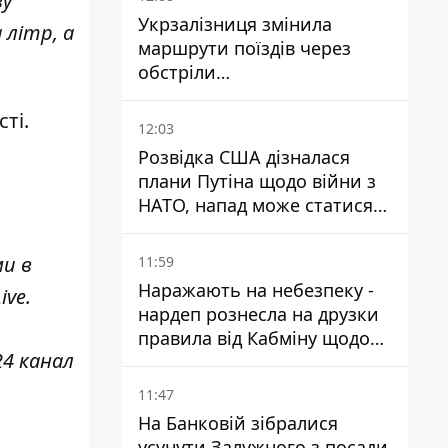
ву
Укрзалізниця змінила
 літр, а
маршрути поїздів через
обстріли
Дніпропетровщини,
ті.
Харківщини й Запоріжжя
12:03
Розвідка США дізналася
плани Путіна щодо війни з
НАТО, напад може статися
восени – у WSJ розкрили
деталі
ми в
11:59
Наражають на небезпеку -
ive
.
нардеп рознесла на друзки
правила від Кабміну щодо
24 канал
зберігання пального
11:47
На Банковій зібралися
усунути Залужного з посади