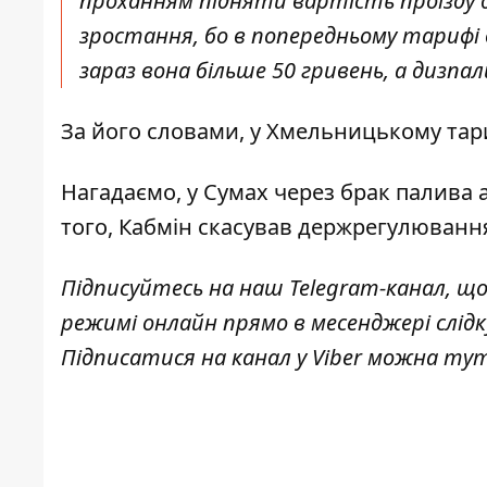
проханням підняти вартість проїзду д
зростання, бо в попередньому тарифі в
зараз вона більше 50 гривень, а дизпал
За його словами, у Хмельницькому тар
Нагадаємо, у Сумах
через брак палива 
того, Кабмін
скасував держрегулювання
Підписуйтесь на наш
Telegram-канал
, щ
режимі онлайн прямо в месенджері слід
Підписатися на канал у Viber можна
ту