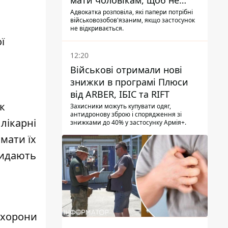
мати чоловікам, щоб не
потрапити до ТЦК
Адвокатка розповіла, які папери потрібні
військовозобов'язаним, якщо застосунок
не відкривається.
ї
12:20
Військові отримали нові
знижки в програмі Плюси
від ARBER, ІБІС та RIFT
к
Захисники можуть купувати одяг,
антидронову зброю і спорядження зі
 лікарні
знижками до 40% у застосунку Армія+.
мати їх
видають
 охорони