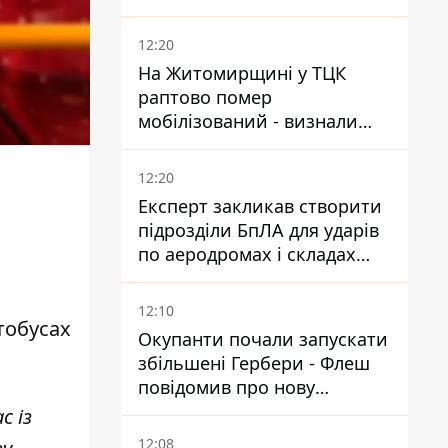
12:20
На Житомирщині у ТЦК
раптово помер
мобілізований - визнали
придатним і одразу ж
зупинилося серце
12:20
Експерт закликав створити
підрозділи БпЛА для ударів
по аеродромах і складах
КАБів ворога
12:10
тобусах
Окупанти почали запускати
збільшені Гербери - Флеш
повідомив про нову
модифікацію дрона
с із
12:08