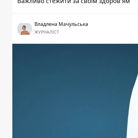
Важливо стежити за своїм здоров'ям
Владлена Мачульська
ЖУРНАЛІСТ