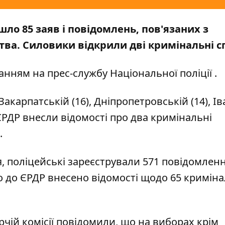
шло 85 заяв і повідомлень, пов'язаних з
ва. Силовики відкрили дві кримінальні с
анням на прес-службу
Національної поліції
.
карпатській (16), Дніпропетровській (14), Ів
 ЄРДР внесли відомості про два кримінальні
.
я, поліцейські зареєстрували 571 повідомленн
о до ЄРДР внесено відомості щодо 65 кримін
чій комісії повідомили, що на виборах
крім