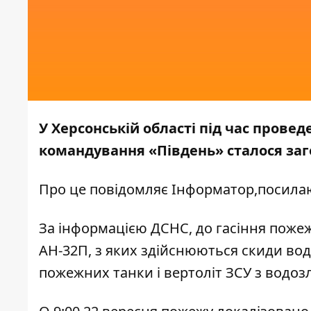
У Херсонській області під час прове
командування «Південь» сталося загор
Про це повідомляє
Інформатор,
посила
За інформацією ДСНС, до гасіння пожежі
АН-32П, з яких здійснюються скиди води)
пожежних танки і вертоліт ЗСУ з водоз