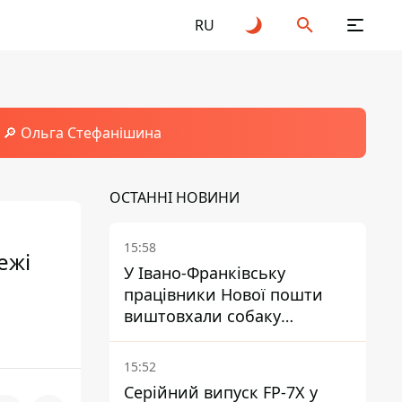
RU
🔎 Ольга Стефанішина
ОСТАННІ НОВИНИ
15:58
ежі
У Івано-Франківську
працівники Нової пошти
виштовхали собаку
шваброю у 37-градусну
спеку — реакція компанії
15:52
Серійний випуск FP-7X у