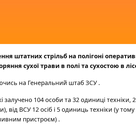
дення штатних стрільб на полігоні операти
яння сухої трави в полі та сухостою в ліс
ючись на
Генеральний штаб ЗСУ
.
 залучено 104 особи та 32 одиниці техніки, 2
, від ВСУ 12 осіб і 5 одиниць техніки (у тому 
ливним пристроєм) .