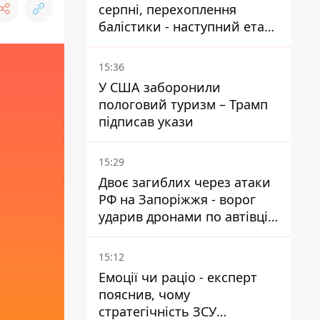
серпні, перехоплення
балістики - наступний етап -
Fire Point конкретизувало
плани
15:36
У США заборонили
пологовий туризм – Трамп
підписав укази
15:29
Двоє загиблих через атаки
РФ на Запоріжжя - ворог
ударив дронами по автівці
та селищу
15:12
Емоції чи раціо - експерт
пояснив, чому
стратегічність ЗСУ