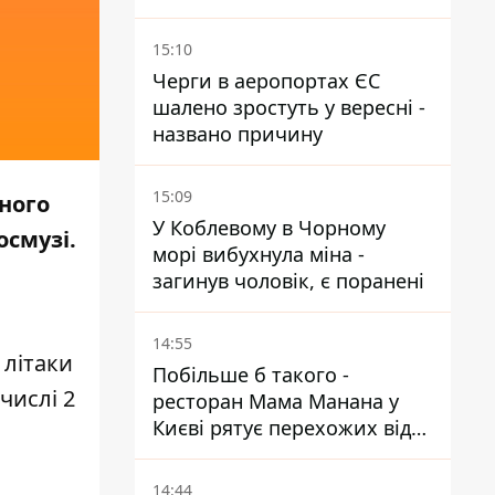
важливіша за емоційні
атаки РФ
15:10
Черги в аеропортах ЄС
шалено зростуть у вересні -
названо причину
15:09
вного
У Коблевому в Чорному
осмузі.
морі вибухнула міна -
загинув чоловік, є поранені
14:55
 літаки
Побільше б такого -
числі 2
ресторан Мама Манана у
Києві рятує перехожих від
спеки
14:44