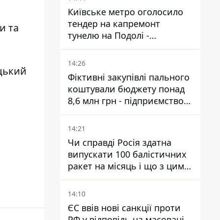
Київське метро оголосило
тендер на капремонт
и та
тунелю на Подолі -
триватиме майже два роки
14:26
цький
Фіктивні закупівлі пального
коштували бюджету понад
8,6 млн грн - підприємство
відшкодувало збитки
14:21
Чи справді Росія здатна
випускати 100 балістичних
ракет на місяць і що з цим
робити
14:10
ЄС ввів нові санкції проти
РФ у відповідь на масовані