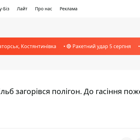
-Біз
Лайт
Про нас
Реклама
аторськ, Костянтинівка
🔴 Ракетний удар 5 серпня
ільб загорівся полігон. До гасіння пож