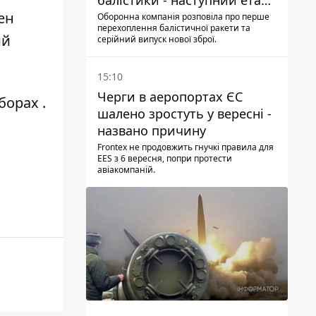
балістики - наступний етап -
лен
Fire Point конкретизувало
Оборонна компанія розповіла про перше
перехоплення балістичної ракети та
плани
ий
серійний випуск нової зброї.
15:10
Черги в аеропортах ЄС
борах
.
шалено зростуть у вересні -
названо причину
Frontex не продовжить гнучкі правила для
EES з 6 вересня, попри протести
авіакомпаній.