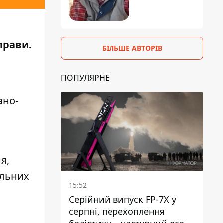
прави.
БІЛЬШЕ АВТОРІВ
ПОПУЛЯРНЕ
ано-
я,
альних
15:52
Серійний випуск FP-7X у
серпні, перехоплення