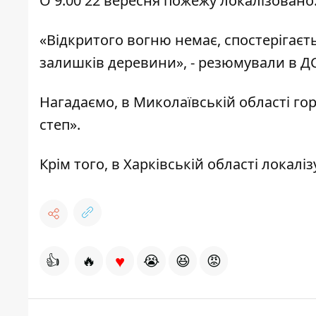
О 9:00 22 вересня пожежу локалізовано
«Відкритого вогню немає, спостерігаєть
залишків деревини», - резюмували в Д
Нагадаємо, в Миколаївській області
гор
степ».
Крім того, в Харківській області
локаліз
♥
👍
🔥
😭
😆
😡