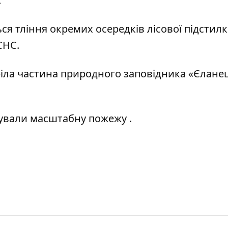
.
ся тління окремих осередків лісової підстилк
СНС.
іла частина природного заповідника
«Єлане
ували масштабну пожежу
.