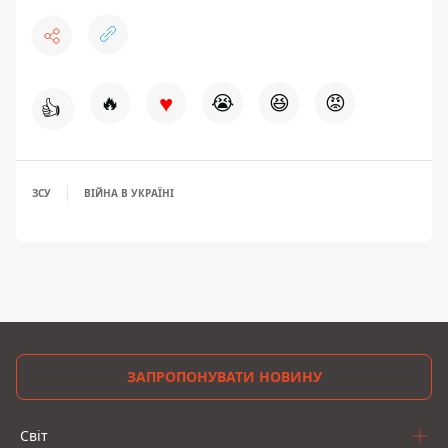
♥
🔥
😭
😆
😡
👍
ЗСУ
ВІЙНА В УКРАЇНІ
ЗАПРОПОНУВАТИ НОВИНУ
Світ