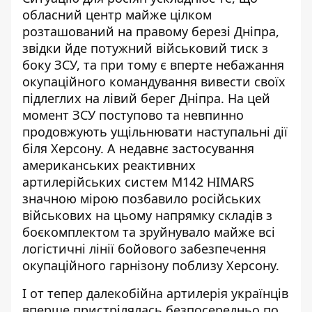
обласний центр майже цілком
розташований на правому березі Дніпра,
звідки йде потужний військовий тиск з
боку ЗСУ, та при тому є вперте небажання
окупаційного командування вивести своїх
підлеглих на лівий берег Дніпра. На цей
момент ЗСУ поступово та невпинно
продовжують ущільнювати наступальні дії
біля Херсону. А недавнє застосування
американських реактивних
артилерійських систем M142 HIMARS
значною мірою позбавило російських
військових на цьому напрямку складів з
боєкомплектом та зруйнувало майже всі
логістичні лінії бойового забезпечення
окупаційного гарнізону поблизу Херсону.
І от тепер далекобійна артилерія українців
вперше пристрілялась безпосередньо по