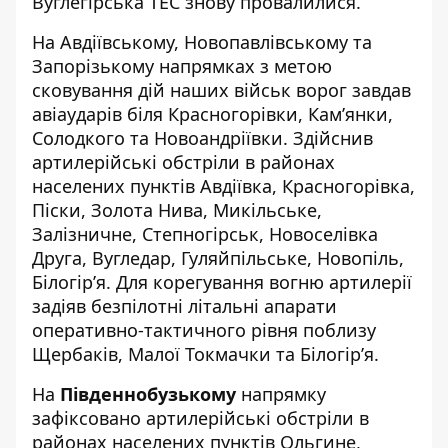
Вуглегірська ТЕС знову провалилися.
На Авдіївському, Новопавлівському та
Запорізькому напрямках з метою
сковування дій наших військ ворог завдав
авіаударів біля Красногорівки, Кам’янки,
Солодкого та Новоандріївки. Здійснив
артилерійські обстріли в районах
населених пунктів Авдіївка, Красногорівка,
Піски, Золота Нива, Микільське,
Залізничне, Степногірськ, Новоселівка
Друга, Вугледар, Гуляйпільське, Новопіль,
Білогір’я. Для корегування вогню артилерії
задіяв безпілотні літальні апарати
оперативно-тактичного рівня поблизу
Щербаків, Малої Токмачки та Білогір’я.
На
Південнобузькому
напрямку
зафіксовано артилерійські обстріли в
районах населених пунктів Ольгине,