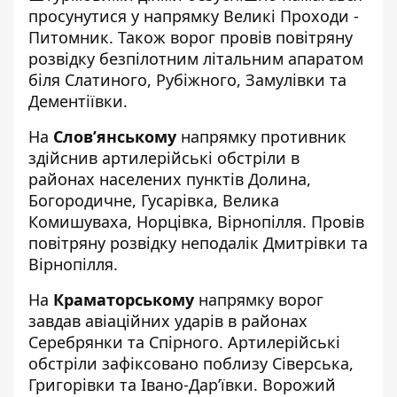
просунутися у напрямку Великі Проходи -
Питомник. Також ворог провів повітряну
розвідку безпілотним літальним апаратом
біля Слатиного, Рубіжного, Замулівки та
Дементіївки.
На
Слов’янському
напрямку противник
здійснив артилерійські обстріли в
районах населених пунктів Долина,
Богородичне, Гусарівка, Велика
Комишуваха, Норцівка, Вірнопілля. Провів
повітряну розвідку неподалік Дмитрівки та
Вірнопілля.
На
Краматорському
напрямку ворог
завдав авіаційних ударів в районах
Серебрянки та Спірного. Артилерійські
обстріли зафіксовано поблизу Сіверська,
Григорівки та Івано-Дар’ївки. Ворожий