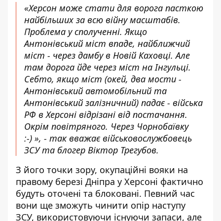
«Херсон може стати для ворога пасткою
найбільших за всю війну масштабів.
Проблема у сполученні. Якщо
Антонівський міст впаде, найближчий
міст - через дамбу в Новій Каховці. Але
там дорога йде через міст на Інгульці.
Себто, якщо міст (окей, два мости -
Антонівський автомобільний та
Антонівський залізничний) падає - війська
РФ в Херсоні відрізані від постачання.
Окрім повітряного. Через Чорнобаївку
:-)
», - так вважає військовослужбовець
ЗСУ та блогер Віктор
Трегубов
.
З його точки зору, окупаційні вояки на
правому березі Дніпра у Херсоні фактично
будуть
оточені та блоковані. Певний час
вони ще зможуть чинити опір наступу
ЗСУ, використовуючи існуючи запаси, але