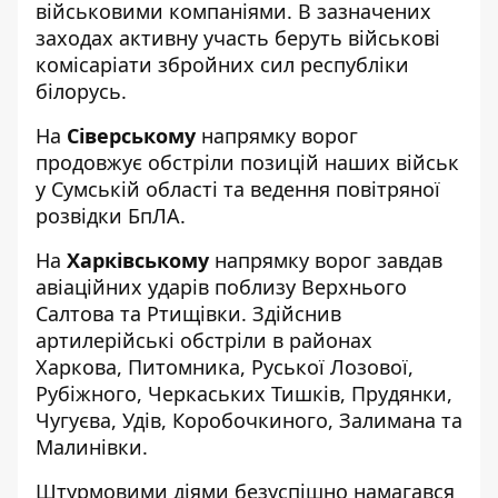
військовими компаніями. В зазначених
заходах активну участь беруть військові
комісаріати збройних сил республіки
білорусь.
На
Сіверському
напрямку ворог
продовжує обстріли позицій наших військ
у Сумській області та ведення повітряної
розвідки БпЛА.
На
Харківському
напрямку ворог завдав
авіаційних ударів поблизу Верхнього
Салтова та Ртищівки. Здійснив
артилерійські обстріли в районах
Харкова, Питомника, Руської Лозової,
Рубіжного, Черкаських Тишків, Прудянки,
Чугуєва, Удів, Коробочкиного, Залимана та
Малинівки.
Штурмовими діями безуспішно намагався