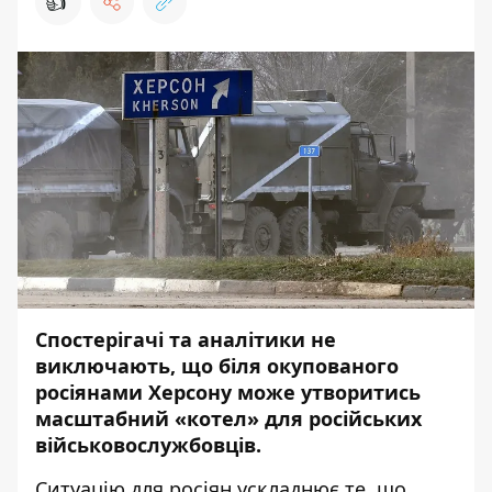
👍
Спостерігачі та аналітики не
виключають, що біля окупованого
росіянами Херсону може утворитись
масштабний «котел» для російських
військовослужбовців.
Ситуацію для росіян ускладнює те, що