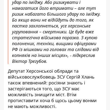
удар по іміджу. Або ризикувати і
намагатися його втримати – але тут
ризик набагато більшого удару по іміджу.
Бо якщо вони не відійдуть до того, як
пастка захлопнеться, усе херсонське
угруповання – смертники. Це буде вже
стратегічна військова поразка. З купою
полонених, техніки, вищими офіцерами
РФ із мішками на головах та слідами від
копняків на інших місцях», - підкреслив
Віктор Трегубов.
Депутат Херсонської облради та
військовослужбовець ЗСУ Сергій Хлань
також впевнений: росіяни знають і
застерігаються того, що ЗСУ має
можливість знищити міст. Втім
протиставити хоча б щось цьому вонми
не мають можливості.