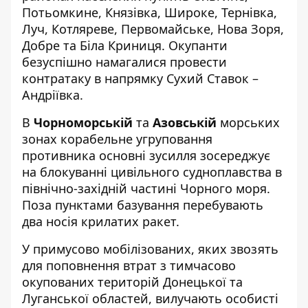
Потьомкине, Князівка, Широке, Тернівка,
Луч, Котляреве, Первомайське, Нова Зоря,
Добре та Біла Криниця. Окупанти
безуспішно намагалися провести
контратаку в напрямку Сухий Ставок –
Андріївка.
В
Чорноморській
та
Азовській
морських
зонах корабельне угруповання
противника основні зусилля зосереджує
на блокуванні цивільного судноплавства в
північно-західній частині Чорного моря.
Поза пунктами базування перебувають
два носія крилатих ракет.
У примусово мобілізованих, яких звозять
для поповнення втрат з тимчасово
окупованих територій Донецької та
Луганської областей, вилучають особисті