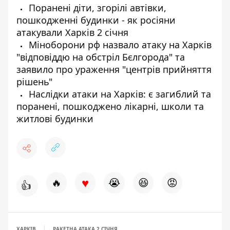
Поранені діти, згорілі автівки,
пошкодженні будинки - як росіяни
атакували Харків 2 січня
Міноборони рф назвало атаку на Харків
"відповіддю на обстріл Бєлгорода" та
заявило про ураження "центрів прийняття
рішень"
Наслідки атаки на Харків: є загиблий та
поранені, пошкоджено лікарні, школи та
житлові будинки
♥
🔥
😭
😆
😡
👍
ХАРКІВ
РАКЕТНА АТАКА 2 СІЧНЯ