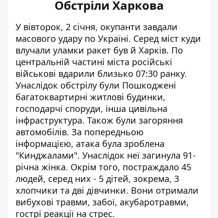
Обстріли Харкова
У вівторок, 2 січня, окупанти
завдали
масового удару по Україні
. Серед міст куди
влучали уламки ракет був й Харків. По
центральній частині міста російські
військові вдарили близько 07:30 ранку.
Унаслідок обстрілу були Пошкоджені
багатоквартирні житлові будинки,
господарчі споруди, інша цивільна
інфраструктура. Також були загоряння
автомобілів. За попередньою
інформацією, атака була зроблена
"Кинджалами". Унаслідок неї загинула 91-
річна жінка. Окрім того, постраждало 45
людей, серед них - 5 дітей, зокрема, 3
хлопчики та дві дівчинки. Вони отримали
вибухові травми, забої, акубаротравми,
гострі реакції на стрес.