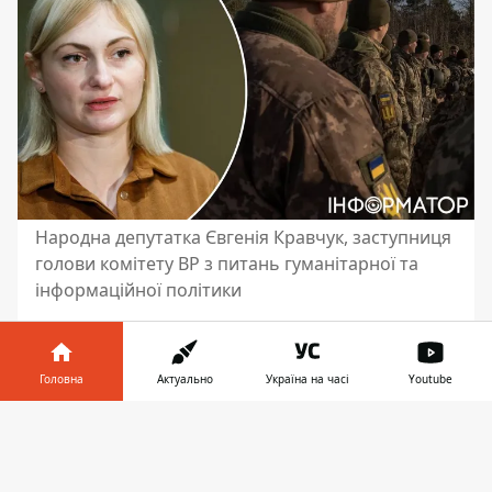
Народна депутатка Євгенія Кравчук, заступниця
голови комітету ВР з питань гуманітарної та
інформаційної політики
Народна депутатка Євгенія Крачук,
заступниця голови Комітету ВРУ з питань
Головна
Актуально
Україна на часі
Youtube
гуманітарної та інформаційної політики,
розповіла, що планується
оновлення
Інформатор у
Завантажити
законопроєкту про мобілізацію в Україні,
телефоні
👉
який викликав гостру дискусію.