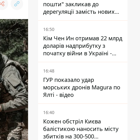
пошти" закликав до
дерегуляції замість нових
податків - Гетманцев проти
16:50
Кім Чен Ин отримав 22 млрд
доларів надприбутку з
початку війни в Україні -
Bloomberg
16:48
ГУР показало удар
морських дронів Magura по
Ялті - відео
16:40
Кожен обстріл Києва
балістикою наносить місту
збитків на 300-500