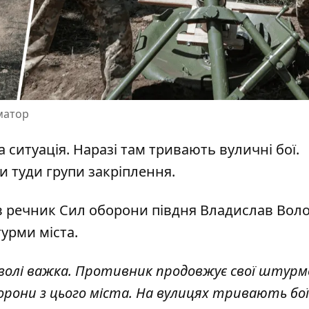
рматор
а ситуація. Наразі там
тривають вуличні бої
.
и туди групи закріплення.
в речник Сил оборони півдня Владислав Вол
урми міста.
волі важка. Противник продовжує свої штурмов
они з цього міста. На вулицях тривають бої"