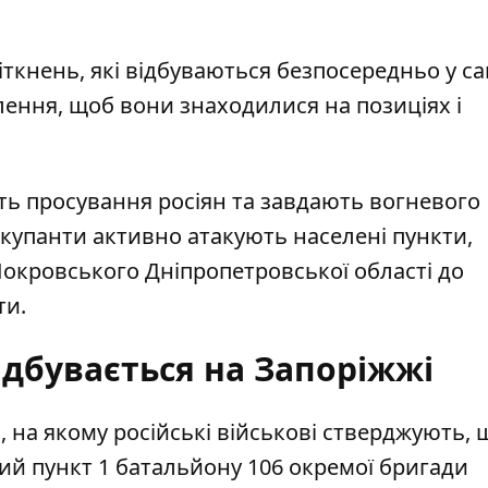
іткнень, які відбуваються безпосередньо у с
плення, щоб вони знаходилися на позиціях і
ть просування росіян та завдають вогневого
 окупанти активно атакують населені пункти,
Покровського Дніпропетровської області до
ти.
ідбувається на Запоріжжі
, на якому російські військові стверджують, 
ий пункт
1 батальйону 106 окремої бригади