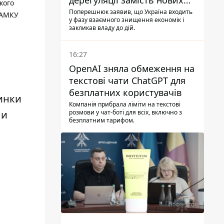
дерегуляції замість нових
кого
податків - Гетманцев проти
Поперешнюк заявив, що Україна входить
 АМКУ
у фазу взаємного знищення економік і
закликав владу до дій.
16:27
OpenAI зняла обмеження на
текстові чати ChatGPT для
безплатних користувачів
инки
Компанія прибрала ліміти на текстові
ли
розмови у чат-боті для всіх, включно з
безплатним тарифом.