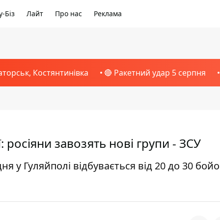
-Біз
Лайт
Про нас
Реклама
аторськ, Костянтинівка
🔴 Ракетний удар 5 серпня
: росіяни завозять нові групи - ЗСУ
 у Гуляйполі відбувається від 20 до 30 бой