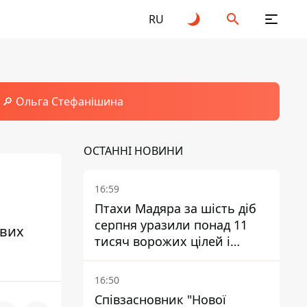
RU
🔎 Ольга Стефанішина
ОСТАННІ НОВИНИ
16:59
Птахи Мадяра за шість діб
серпня уразили понад 11
ових
тисяч ворожих цілей і
ліквідували близько двох
тисяч окупантів
16:50
Співзасновник "Нової