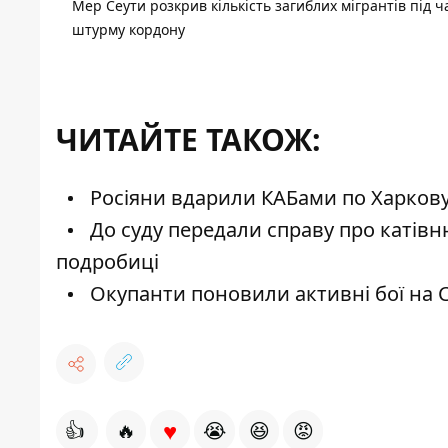
Мер Сеути розкрив кількість загиблих мігрантів під ч
штурму кордону
ЧИТАЙТЕ ТАКОЖ:
Росіяни вдарили КАБами по Харкову
До суду передали справу про катівню
подробиці
Окупанти поновили активні бої на Су
♥
👍
🔥
😭
😆
😡