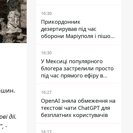
мільйонів - Петро
Пантелеєв
16:30
Прикордонник
дезертирував під час
оборони Маріуполя і пішов
служити в "ДНР" - йому
оголосили підозру,
16:30
загрожує довічне
У Мексиці популярного
блогера застрелили просто
під час прямого ефіру в
TikTok
ошин.
16:27
OpenAI зняла обмеження на
текстові чати ChatGPT для
безплатних користувачів
і дії.
, -
16:17