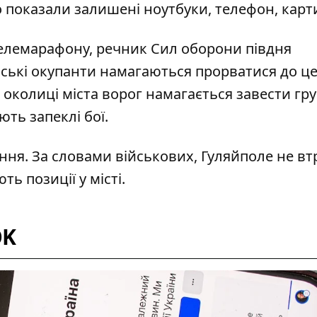
о показали залишені ноутбуки, телефон, карт
телемарафону,
речник Сил оборони півдня
ські окупанти
намагаються прорватися до ц
На околиці міста ворог намагається завести гр
ть запеклі бої.
ання
. За словами військових, Гуляйполе не в
ь позиції у місті.
OK