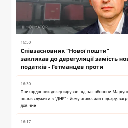
16:50
Співзасновник "Нової пошти"
закликав до дерегуляції замість но
податків - Гетманцев проти
16:30
Прикордонник дезертирував під час оборони Маріупо
пішов служити в "ДНР" - йому оголосили підозру, заг
довічне
16:17