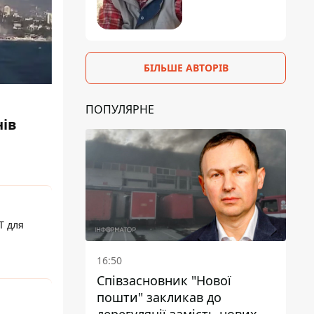
БІЛЬШЕ АВТОРІВ
ПОПУЛЯРНЕ
нів
T для
16:50
Співзасновник "Нової
пошти" закликав до