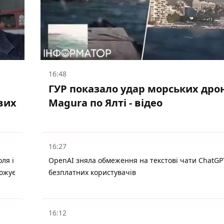
16:48
ГУР показало удар морських дро
вих
Magura по Ялті - відео
16:27
ля і
OpenAI зняла обмеження на текстові чати ChatGP
рожує
безплатних користувачів
16:12