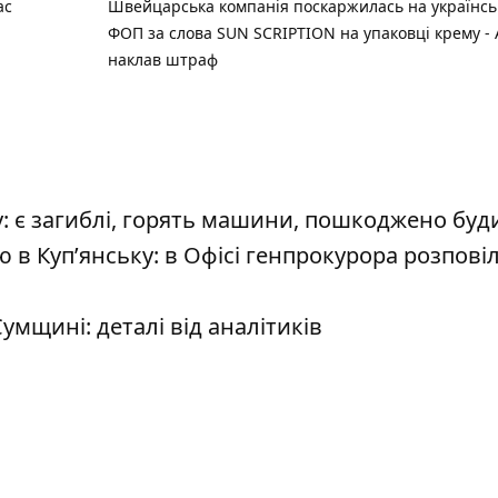
ас
Швейцарська компанія поскаржилась на українсь
ФОП за слова SUN SCRIPTION на упаковці крему -
наклав штраф
: є загиблі, горять машини, пошкоджено буд
 в Куп’янську: в Офісі генпрокурора розпові
мщині: деталі від аналітиків