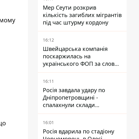
Мер Сеути розкрив
кількість загиблих мігрантів
амому
під час штурму кордону
16:12
Швейцарська компанія
поскаржилась на
українського ФОП за слова
SUN SCRIPTION на упаковці
крему - АМКУ наклав штраф
16:11
Росія завдала удару по
Дніпропетровщині -
спалахнули склади
логістичної компанії
що
16:01
Росія вдарила по стадіону
Чорноморець в Одесі -