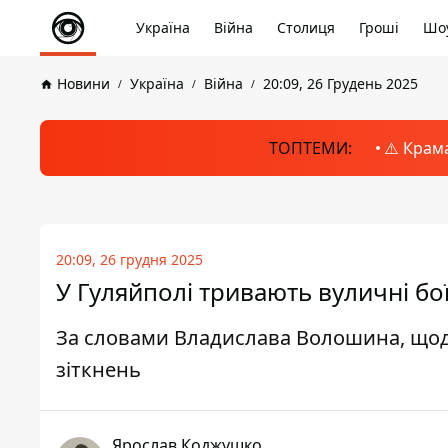
Україна
Війна
Столиця
Гроші
Шоу
Новини
Україна
Війна
20:09, 26 Грудень 2025
ТОПТЕМИ:
⚠️ Крам
20:09, 26 грудня 2025
У Гуляйполі тривають вуличні бої
За словами Владислава Волошина, щодня
зіткнень
Ярослав Коджушко