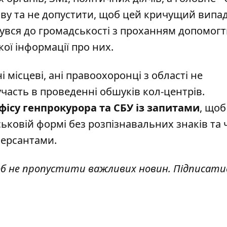
ву та не допустити, щоб цей кричущий випа
увся до громадськості з проханням допомогт
кої інформації про них.
і місцеві, ані правоохоронці з області не
часть в проведенні обшуків кол-центрів.
ісу генпрокурора та СБУ із запитами
, щоб
йськовій формі без розпізнавальних знаків та 
версантами.
об не пропустити важливих новин. Підписати