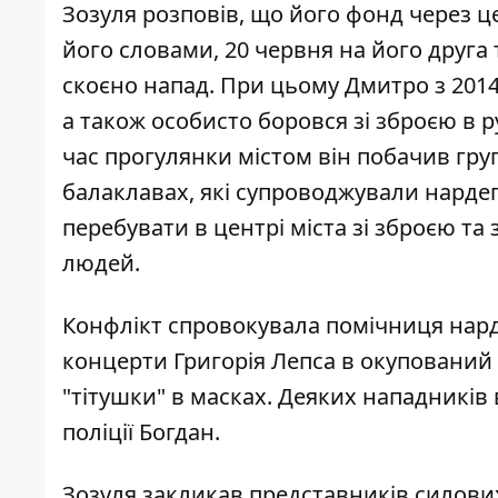
Зозуля розповів, що його фонд через ц
його словами, 20 червня на його друга
скоєно напад. При цьому Дмитро з 201
а також особисто боровся зі зброєю в р
час прогулянки містом він побачив груп
балаклавах, які супроводжували нард
перебувати в центрі міста зі зброєю т
людей.
Конфлікт спровокувала помічниця нард
концерти Григорія Лепса в окупований
"тітушки" в масках. Деяких нападників 
поліції Богдан.
Зозуля закликав представників силових 