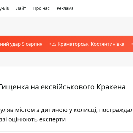
-Біз
Лайт
Про нас
Реклама
тний удар 5 серпня
⚠️ Краматорськ, Костянтинівка
 Тищенка на ексвійськового Кракена
гуляв містом з дитиною у колисці, постражда
разі оцінюють експерти