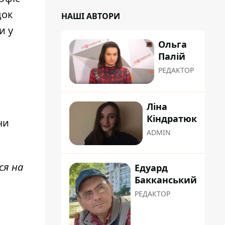
док
НАШІ АВТОРИ
и у
Ольга
Палій
РЕДАКТОР
Ліна
Кіндратюк
чи
ADMIN
ся на
Едуард
Бакканський
РЕДАКТОР