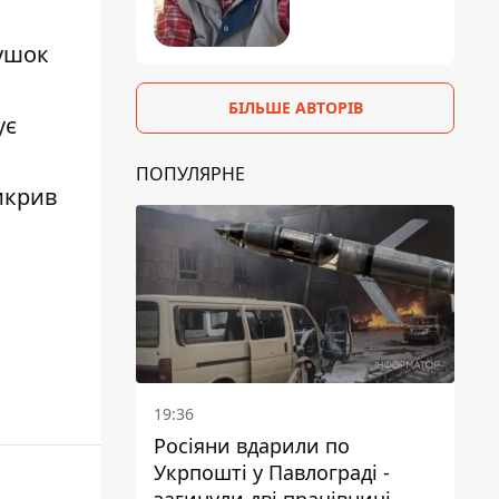
тушок
БІЛЬШЕ АВТОРІВ
ує
ПОПУЛЯРНЕ
викрив
19:36
Росіяни вдарили по
Укрпошті у Павлограді -