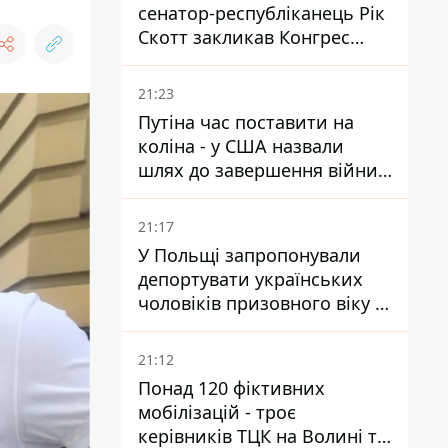
сенатор-республіканець Рік
Скотт закликав Конгрес
притягнути РФ до
відповідальності за війну в
21:23
Україні
Путіна час поставити на
коліна - у США назвали
шлях до завершення війни -
National Security Journal
21:17
У Польщі запропонували
депортувати українських
чоловіків призовного віку -
кого це може торкнутися
21:12
Понад 120 фіктивних
мобілізацій - троє
керівників ТЦК на Волині та