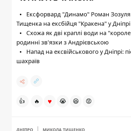
Ексфорвард "Динамо" Роман Зозуля 
Тищенка на ексбійця "Кракена" у Дніпрі
Схожа як дві краплі води на "корол
родинні зв'язки з Андрієвською
Напад на ексвійськового у Дніпрі: 
шахраїв
♥
👍
🔥
😭
😆
😡
ДНІПРО
МИКОЛА ТИЩЕНКО