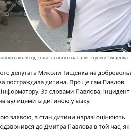
иною в колисці, коли на нього напали тітушки Тищенка
дного депутата Миколи Тищенка на
доброволь
ва
постраждала дитина. Про це сам Павлов
Інформатору. За словами Павлова, інцидент 
яв вулицями із дитиною у візку.
дною заявою, а стан дитини наразі оцінюють
одзвонився до Дмитра Павлова в той час, як 