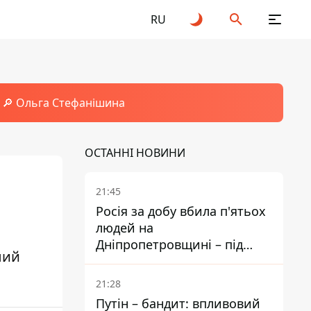
RU
🔎 Ольга Стефанішина
ОСТАННІ НОВИНИ
21:45
Росія за добу вбила п'ятьох
людей на
Дніпропетровщині – під
лий
ударами опинилися п'ять
районів області
21:28
Путін – бандит: впливовий