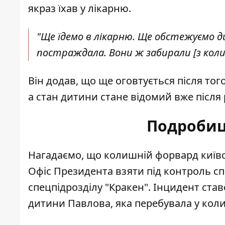
якраз їхав у лікарню.
"Ще їдемо в лікарню. Ще обстежуємо д
постраждала. Вони ж забирали [з колиск
Він додав, що ще оговтується після того
а стан дитини стане відомий вже післ
Подробиці
Нагадаємо, що колишній форвард київс
Офіс Президента взяти під контроль с
спецпідрозділу "Кракен"
. Інцидент став
дитини Павлова, яка перебувала у коли