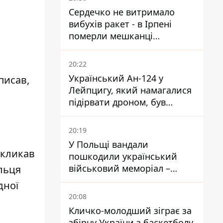
Сердечко не витримало
вибухів ракет - в Ірпені
померли мешканці
притулку для собак з
інвалідністю
20:22
Український Ан-124 у
писав,
Лейпцигу, який намагалися
підірвати дроном, був
завантажений
боєприпасами
20:19
У Польщі вандали
акликав
пошкодили український
військовий меморіал –
льця
посольство відреагувало
дної
20:08
Кличко-молодший зіграє за
збірну України з баскетболу