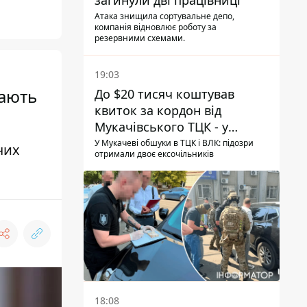
загинули дві працівниці
Атака знищила сортувальне депо,
компанія відновлює роботу за
резервними схемами.
19:03
вають
До $20 тисяч коштував
квиток за кордон від
Мукачівського ТЦК - у
гучній справі перші підозри
У Мукачеві обшуки в ТЦК і ВЛК: підозри
чих
отримали двоє ексочільників
отримали двоє колишніх
керівників
18:08