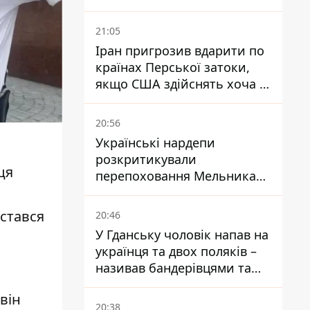
Буковині отримали підозри
за фейкові звіти
21:05
Іран пригрозив вдарити по
країнах Перської затоки,
якщо США здійснять хоча б
одну атаку - Reuters
20:56
Українські нардепи
розкритикували
ця
перепоховання Мельника
через ризик дипломатичної
ізоляції
стався
20:46
У Гданську чоловік напав на
українця та двох поляків –
називав бандерівцями та
поводився агресивно
він
20:38