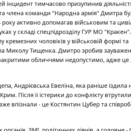
ей інцидент тимчасово призупинив діяльність
 та члена команди "Народна армія" Дмитра б
4 року активно допомагав військовим та цив
уках у складі спецпідрозділу ГУР МО "Кракен".
у кремезних чоловіків у військовій формі та
епа Миколу Тищенка. Дмитро зробив зауважен
а закритими обличчями недопустимо, адже це
епа, Андрієвська Евеліна, яка раніше
їздила 
 Крим
. Після її істерики до конфлікту втрутил
вже впізнали - це Костянтин Цубер та співроб
органів, ЗМІ, політичних діячів, а головне - 