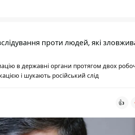
зслідування проти людей, які зловжи
рмацію в державні органи протягом двох робо
ацією і шукають російський слід
👍