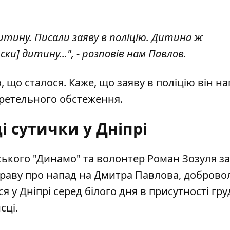
итину. Писали заяву в поліцію. Дитина ж
и] дитину...", - розповів нам Павлов.
, що сталося. Каже, що заяву в поліцію він на
я ретельного обстеження.
 сутички у Дніпрі
ького "Динамо" та волонтер Роман Зозуля з
праву про
напад на Дмитра Павлова, доброво
ся у Дніпрі серед білого дня в присутності гру
сці.