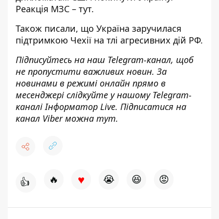
Реакція МЗС –
тут
.
Також писали, що
Україна заручилася
підтримкою Чехії
на тлі агресивних дій РФ.
Підписуйтесь на наш
Telegram-канал
, щоб
не пропустити важливих новин. За
новинами в режимі онлайн прямо в
месенджері слідкуйте у нашому Telegram-
каналі
Інформатор Live
. Підписатися на
канал Viber можна
тут
.
♥
🔥
😭
😆
😡
👍