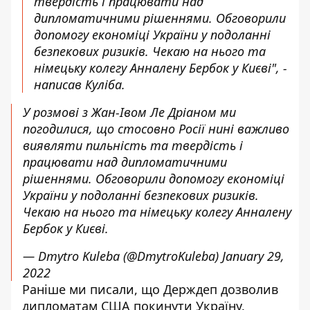
твердість і працювати над
дипломатичними рішеннями. Обговорили
допомогу економіці України у подоланні
безпекових ризиків. Чекаю на нього та
німецьку колегу Анналену Бербок у Києві", -
написав Куліба.
У розмові з Жан-Івом Ле Дріаном ми
погодилися, що стосовно Росії нині важливо
виявляти пильність та твердість і
працювати над дипломатичними
рішеннями. Обговорили допомогу економіці
України у подоланні безпекових ризиків.
Чекаю на нього та німецьку колегу Анналену
Бербок у Києві.
— Dmytro Kuleba (@DmytroKuleba)
January 29,
2022
Раніше ми писали, що Держдеп дозволив
дипломатам США покинути Україну.