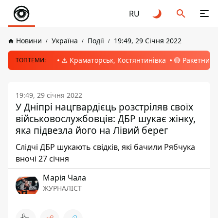
RU
Новини
Україна
Події
19:49, 29 Січня 2022
⚠️ Краматорськ, Костянтинівка
🔴 Ракетний 
ТОПТЕМИ:
19:49, 29 січня 2022
У Дніпрі нацгвардієць розстріляв своїх
військовослужбовців: ДБР шукає жінку,
яка підвезла його на Лівий берег
Слідчі ДБР шукають свідків, які бачили Рябчука
вночі 27 січня
Марія Чала
ЖУРНАЛІСТ