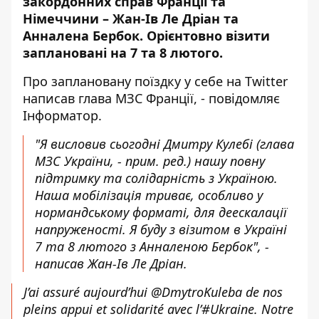
закордонних справ Франції та
Німеччини – Жан-Ів Ле Дріан та
Анналена Бербок. Орієнтовно візити
заплановані на 7 та 8 лютого.
Про заплановану поїздку у себе на
Twitter
написав глава МЗС Франції, - повідомляє
Інформатор
.
"Я висловив сьогодні Дмитру Кулебі (глава
МЗС України, -
прим. ред
.) нашу повну
підтримку та солідарність з Україною.
Наша мобілізація триває, особливо у
нормандському форматі, для деескалації
напруженості. Я буду з візитом в Україні
7 та 8 лютого з Анналеною Бербок", -
написав Жан-Ів Ле Дріан.
J’ai assuré aujourd’hui
@DmytroKuleba
de nos
pleins appui et solidarité avec l’
#Ukraine
. Notre