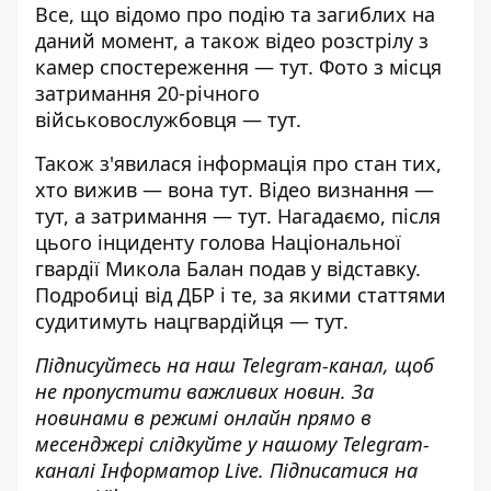
Все, що відомо про подію та загиблих на
даний момент, а також відео розстрілу з
камер спостереження —
тут
. Фото з місця
затримання 20-річного
військовослужбовця —
тут
.
Також з'явилася інформація про стан тих,
хто вижив — вона
тут
. Відео визнання —
тут
, а затримання —
тут
. Нагадаємо, після
цього інциденту
голова Національної
гвардії Микола Балан подав у відставку
.
Подробиці від ДБР і те, за якими статтями
судитимуть нацгвардійця —
тут
.
Підписуйтесь на наш
Telegram-канал
, щоб
не пропустити важливих новин. За
новинами в режимі онлайн прямо в
месенджері слідкуйте у нашому Telegram-
каналі
Інформатор Live
. Підписатися на