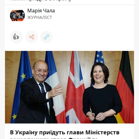
Марія Чала
ЖУРНАЛІСТ
👍
В Україну приїдуть глави Міністерств