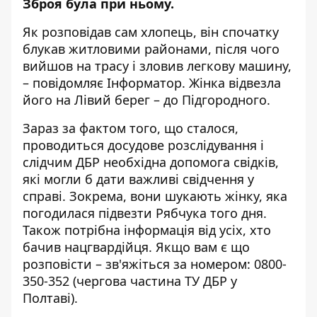
Зброя була при ньому.
Як
розповідав
сам хлопець, він спочатку
блукав житловими районами, після чого
вийшов на трасу і зловив легкову машину,
– повідомляє
Інформатор
. Жінка відвезла
його на Лівий берег – до Підгородного.
Зараз за фактом того, що сталося,
проводиться досудове розслідування і
слідчим ДБР необхідна допомога свідків,
які могли б дати важливі свідчення у
справі. Зокрема, вони шукають жінку, яка
погодилася підвезти Рябчука того дня.
Також потрібна інформація від усіх, хто
бачив нацгвардійця. Якщо вам є що
розповісти – зв'яжіться за номером: 0800-
350-352 (чергова частина ТУ ДБР у
Полтаві).