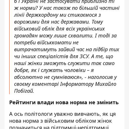
б і Україні не застосувати приблизно ті
ж норми? У нас також по більшій частині
лінії держкордону ми стикаємося з
ворожими для нас державами. Тому
військовий облік для всіх українських
громадян можу лише схвалити. І тоді за
потреби військкомати не
витрачатимуть зайвий час на підбір тих
чи інших спеціалістів для ЗСУ. А те, що
наші жінки зможуть служити так само
добре, як і служать чоловіки – я
абсолютно не сумніваюся», - наголосив у
своєму коментарі Інформатору Михайло
Побігай.
Рейтинги влади нова норма не змінить
А ось політологи уважно вивчають, як ця
нова норма з військовим обліком жінок
позначиться на підтримці-непідтримці