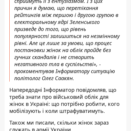
сприймуть її з ентузіазмом. І з цих
причин я думаю, що перетікання
рейтингів між першою і другою групою в
електоральному ядрі Зеленського
призведе до того, що рівень
популярності залишиться на незмінному
рівні. Але це лише за умови, що процес
постановки жінок на облік пройде без
гучних скандалів і не створить
негативного тла в суспільстві», -
прокоментував Інформатору ситуацію
політолог Олег Саакян.
Напередодні Інформатор повідомляв, що
треба знати про військовий облік для
жінок
в Україні: що потрібно робити, кого
мобілізують і коли штрафуватимуть.
Також ми писали,
скільки жінок зараз
служать в армії України.