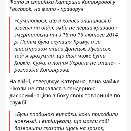
Фото зі сторінки Катерини Котлярової у
Facebook, на фото - праворуч
«Сумніваюся, що я колись опинилася б
взагалі на війні, якби не перша кривава і
смертоносна ніч з 18 на 19 лютого 2014
р. Потім була окупація Криму, а за
півостровом пішов Донецьк, Луганськ.
Тоді я зрозуміла, що далі може бути
Харків, Суми, а потім України не стане», -
розповіла Котлярова.
На війні, стверджує Катерина, вона майже
ніколи не стикалася з ґендерною
дискримінацією з боку своїх товаришів по
службі.
«Були поодинокі випадки, коли приходили
новенькі, і вирішували, що могли собі
дозволити сказати щось на зразок,