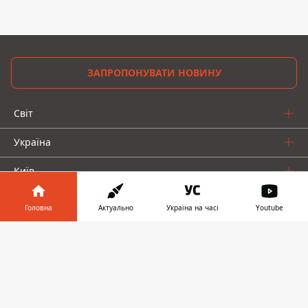
ЗАПРОПОНУВАТИ НОВИНУ
Світ
Україна
Київ
Регіони
Головна
Актуально
Україна на часі
Youtube
Гроші
Інформатор у
Завантажити
телефоні
👉
Шоу-біз
Життя