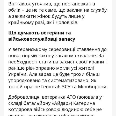
Він також уточнив, що постановка на
облік – це не те саме, що заклик на службу,
а закликати жінок будуть лише у
крайньому разі, як і чоловіків.
Що думають ветерани та
військовослужбовці запасу
У ветеранському середовищі ставлення до
нової норми закону загалом схвальне. За
необхідності стати на захист своєї країни і
раніше рівноправно могли усі жителі
України. Але зараз це буде трохи більш
упорядковано та систематизовано. Як
того й прагне Генштаб ЗСУ та Міноборони.
Доброволиця, ветеранка АТО (воювала у
складі батальйону «Айдар») Катерина
Котлярова військовою людиною себе не
вважає, але визначає себе «людиною