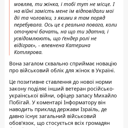
мовляв, ти жінка, і тобі тут не місце. І
на війні замість мене їм відповідали мої
дії та чоловіки, з якими я там поряд
перебувала. Ось це є реальна повага, коли
оточуючі бачать, на що ти здатна, і
усвідомлюють, що ґендер ролі не
відіграє», - впевнена Катерина
Котлярова.
Вона загалом схвально сприймає новацію
про військовий облік для жінок в Україні.
Це позитивне ставлення до нової норми
закону поділяє інший ветеран російсько-
української війни, офіцер запасу Михайло
Побігай. У коментарі Інформатору він
наводить приклад держави Ізраїль, де
давно існує загальний військовий
обов'язок, що стосується всіх громадян