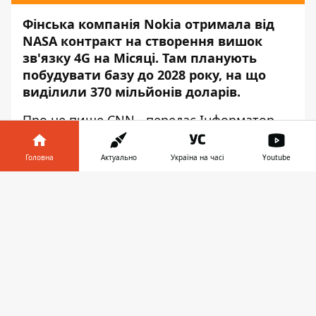
Фінська компанія Nokia отримала від
NASA контракт на створення вишок
зв'язку 4G на Місяці. Там планують
побудувати базу до 2028 року, на що
виділили 370 мільйонів доларів.
Про це пише
CNN,
- передає
Інформатор.
Реалізує проект компанія Bell Labs
Головна
Актуально
Україна на часі
Youtube
(належить Nokia) разом з інжиніринговою
компанією Intuitive Machines. У Bell Labs
Інформатор у
Завантажити
придумали технологію, яка дозволяє
телефоні
👉
робити вежі меншого розміру. Діапазон їх
сигналу більш обмежений, ніж у
традиційних, але вони споживають менше
енергії та більше підходять для
перевезення в космічному апараті. На
Землі вишки Bell Labs застосовують для