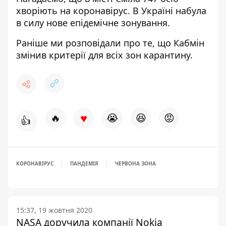
хворіють на коронавірус. В Україні набула
в силу нове епідемічне зонування.
Раніше ми розповідали про те, що
Кабмін
змінив критерії для всіх зон
карантину.
♥
🔥
😭
😆
😡
👍
КОРОНАВІРУС
ПАНДЕМІЯ
ЧЕРВОНА ЗОНА
15:37, 19 жовтня 2020
NASA доручила компанії Nokia