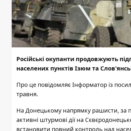
Російські окупанти продовжують під
населених пунктів Ізюм та Слов'янсь
Про це повідомляє
Інформатор
із поси
травня.
На Донецькому напрямку рашисти, за п
активні штурмові дії на Сєвєродонець
встановити повний контроль над насе