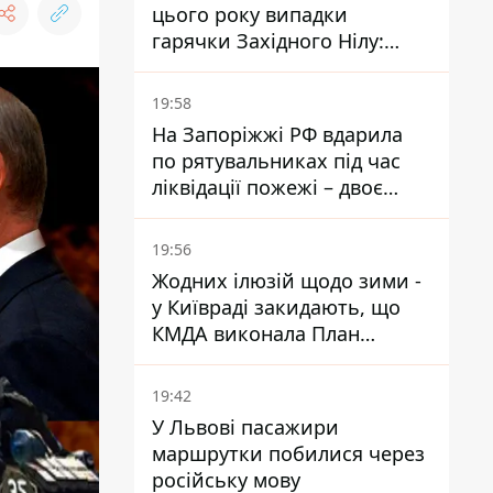
цього року випадки
гарячки Західного Нілу:
двоє людей заразилися
після укусів комарів
19:58
На Запоріжжі РФ вдарила
по рятувальниках під час
ліквідації пожежі – двоє
поранених
19:56
Жодних ілюзій щодо зими -
у Київраді закидають, що
КМДА виконала План
стійкості на 20%
19:42
У Львові пасажири
маршрутки побилися через
російську мову