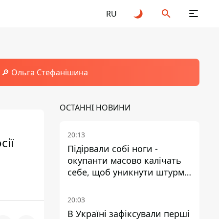
RU
🔎 Ольга Стефанішина
ОСТАННІ НОВИНИ
20:13
сії
Підірвали собі ноги -
окупанти масово калічать
себе, щоб уникнути штурмів
- ГУР
20:03
В Україні зафіксували перші