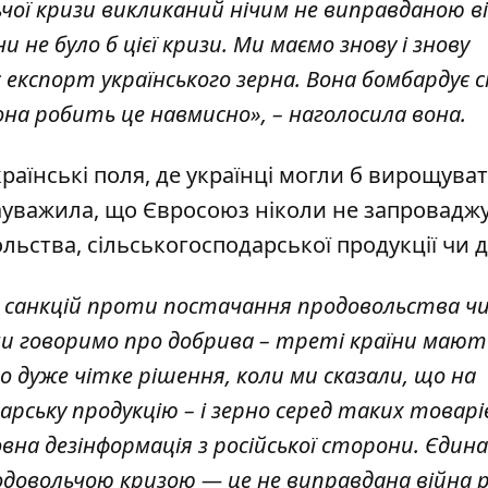
чої кризи викликаний нічим не виправданою в
йни не було б цієї кризи. Ми маємо знову і знову
експорт українського зерна. Вона бомбардує с
вона робить це навмисно», – наголосила вона.
раїнські поля, де українці могли б вирощува
ауважила, що Євросоюз ніколи не запровадж
ьства, сільськогосподарської продукції чи 
 санкцій проти постачання продовольства ч
ми говоримо про добрива – треті країни мают
ло дуже чітке рішення, коли ми сказали, що на
рську продукцію – і зерно серед таких товарів
вна дезінформація з російської сторони. Єдина
одовольчою кризою — це не виправдана війна р