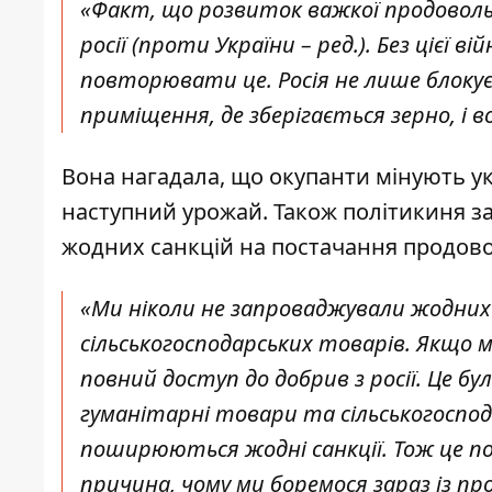
«Факт, що розвиток важкої продоволь
росії (проти України – ред.). Без цієї ві
повторювати це. Росія не лише блокує 
приміщення, де зберігається зерно, і 
Вона нагадала, що окупанти мінують ук
наступний урожай. Також політикиня з
жодних санкцій на постачання продовол
«Ми ніколи не запроваджували жодних
сільськогосподарських товарів. Якщо 
повний доступ до добрив з росії. Це бу
гуманітарні товари та сільськогоспода
поширюються жодні санкції. Тож це по
причина, чому ми боремося зараз із пр