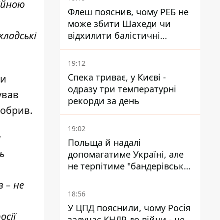
ійною
Флеш пояснив, чому РЕБ не
може збити Шахеди чи
кладські
відхилити балістичні
ракети
19:12
Спека триває, у Києві -
ти
одразу три температурні
ував
рекорди за день
добрив.
19:02
и
Польща й надалі
ь
допомагатиме Україні, але
не терпітиме "бандерівської
символіки" - Навроцький
 – не
18:56
У ЦПД пояснили, чому Росія
осії
залучає КНДР до війни - це