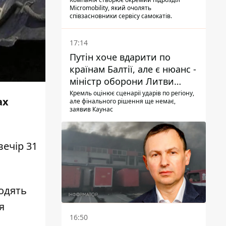
Micromobility, який очолять
співзасновники сервісу самокатів.
17:14
Путін хоче вдарити по
країнам Балтії, але є нюанс -
міністр оборони Литви
зробив заяву
Кремль оцінює сценарії ударів по регіону,
ах
але фінального рішення ще немає,
заявив Каунас
вечір 31
одять
я
16:50