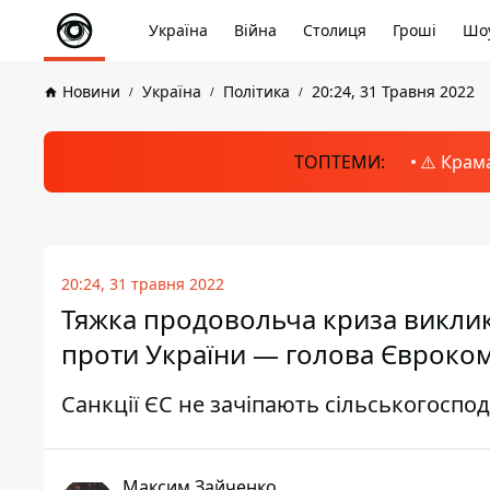
Україна
Війна
Столиця
Гроші
Шоу
Новини
Україна
Політика
20:24, 31 Травня 2022
ТОПТЕМИ:
⚠️ Крам
20:24, 31 травня 2022
Тяжка продовольча криза виклик
проти України — голова Єврокомі
Санкції ЄС не зачіпають сільськогоспо
Максим Зайченко