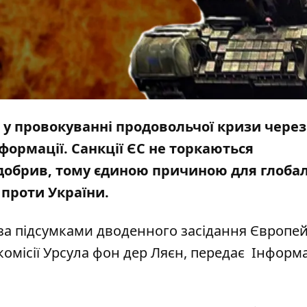
 у провокуванні продовольчої кризи через
формації. Санкції ЄС не торкаються
о добрив, тому єдиною причиною для глоба
 проти України.
 за підсумками дводенного засідання Європей
омісії Урсула фон дер Ляєн, передає
Інформ