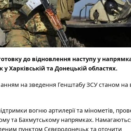
готовку до відновлення наступу у напрямк
к у Харківській та Донецькій областях.
ланням на зведення
Генштабу ЗСУ
станом на 
ідтримки вогню артилерії та мінометів, пров
кому та Бахмутському напрямках. Намагаютьс
леним пунктом Сєвєродонецьк та оточити