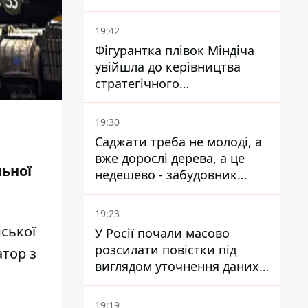
19:42
Фігурантка плівок Міндіча
увійшла до керівництва
стратегічного
держпідприємства -
працювала в Енергоатомі та
19:30
була заступницею
Саджати треба не молоді, а
Галущенка
вже дорослі дерева, а це
льної
недешево - забудовник
Ніконов
19:23
ської
У Росії почали масово
розсилати повістки під
атор
з
виглядом уточнення даних
для набору контрактників
19:19