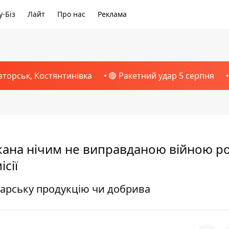
-Біз
Лайт
Про нас
Реклама
аторськ, Костянтинівка
🔴 Ракетний удар 5 серпня
ана нічим не виправданою війною ро
сії
дарську продукцію чи добрива