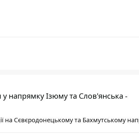
 у напрямку Ізюму та Слов'янська -
ії на Сєвєродонецькому та Бахмутському нап