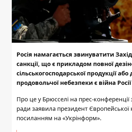
Росія намагається звинуватити Захід
санкції, що є прикладом повної дезін
сільськогосподарської продукції аб
продовольчої небезпеки є війна Росії
Про це у Брюсселі на прес-конференції
ради заявила президент Європейської к
посиланням на «
Укрінформ»
.