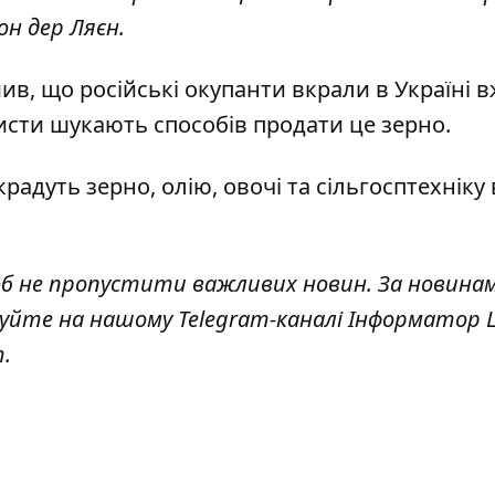
он дер Ляєн.
ив, що російські окупанти
вкрали в Україні 
исти шукають способів продати це зерно.
крадуть зерно, олію, овочі та сільгосптехніку
об не пропустити важливих новин. За новина
куйте на нашому Telegram-каналі
Інформатор L
т
.