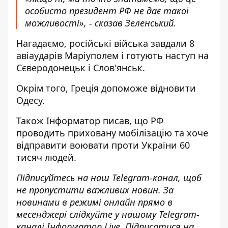
особисто президент РФ не дає такої
можливості», - сказав Зеленський.
Нагадаємо, російські
війська завдали 8
авіаударів Маріуполем і готують наступ
на
Сєверодонецьк і Слов'янськ.
Окрім того, Греція
допоможе відновити
Одесу
.
Також
Інформатор
писав, що РФ
проводить приховану мобілізацію та хоче
відправити воювати проти України
60
тисяч людей.
Підписуйтесь на наш
Telegram-канал
, щоб
не пропустити важливих новин. За
новинами в режимі онлайн прямо в
месенджері слідкуйте у нашому Telegram-
каналі
Інформатор Live
. Підписатися на