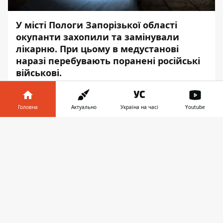
У місті Пологи Запорізької області
окупанти захопили та замінували
лікарню. При цьому в медустанові
наразі перебувають поранені російські
військові.
Про це
повідомили
у Запорізькій обласній
військовій адміністрації, – передає
Головна
Актуально
Україна на часі
Youtube
Інформатор
.
Інформатор у
Завантажити
"У тимчасово окупованому місті Пологи
телефоні
👉
окупанти захопили та замінували
внутрішню територію центральної
районної лікарні", - йдеться у
повідомленні.
Медичному персоналу та пацієнтам
заборонили повертатися до лікарні. У