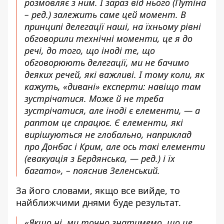
розмовляє з ним. І зараз від нього (Путіна
– ред.) залежить саме цей момент. В
принципі делегації наші, на їхньому рівні
обговорили технічні моменти, це я до
речі, до того, що іноді те, що
обговорюють делегації, ми не бачимо
деяких речей, які важливі. І тому коли, як
кажуть, «дивані» експерти: навіщо там
зустрічатися. Може й не треба
зустрічатися, але іноді є елементи, — а
раптом це спрацює. Є елементи, які
вирішуються не глобально, наприклад
про Донбас і Крим, але ось такі елементи
(евакуація з Бердянська, — ред.) і їх
багато», – пояснив Зеленський.
За його словами, якщо все вийде, то
найближчими днями буде результат.
«Якщо ні, ми точно знатимемо, що це