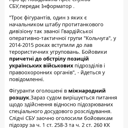
СБУ,
передає
Інформатор
.
"Троє фігурантів, один з яких є
начальником штабу протитанкового
дивізіону так званої Гвардійської
оперативно-тактичної групи "Кольчуга", у
2014-2015 роках вступили до лав
терористичних угруповань. Бойовики
причетні до обстрілу позицій
українських військових
підрозділів і
правоохоронних органів", - йдеться у
повідомленні.
Фігуранти оголошені в
міжнародний
розшук
.Зараз судом вирішується питання
щодо здійснення відносно підозрюваних
спеціального досудового розслідування.
Слідчі СБУ заочно оголосили бойовикам
підозру за ч. 1 ст. 258-3 та ч. 2 ст. 260 КК