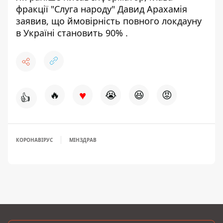
фракції "Слуга народу" Давид Арахамія
заявив, що ймовірність
повного локдауну
в Україні становить 90%
.
♥
🔥
😭
😆
😡
👍
КОРОНАВІРУС
МІНЗДРАВ